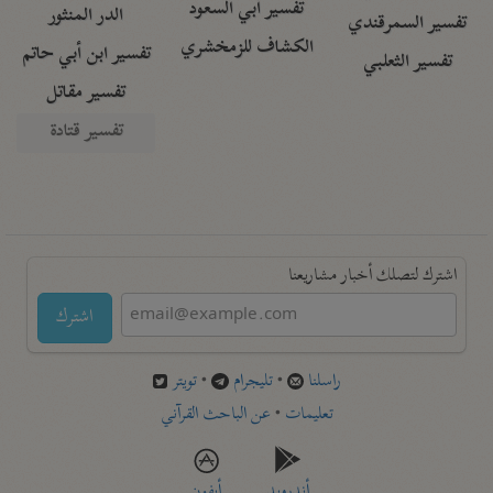
تفسير أبي السعود
الدر المنثور
تفسير السمرقندي
الكشاف للزمخشري
تفسير ابن أبي حاتم
تفسير الثعلبي
تفسير مقاتل
تفسير قتادة
اشترك لتصلك أخبار مشاريعنا
اشترك
راسلنا
•
تليجرام
•
تويتر
تعليمات
•
عن الباحث القرآني
أندرويد
أيفون