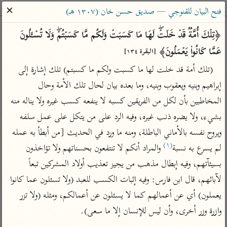
ساهم معنا في نشر القرآن والعلم الشرعي
✕
فتح البيان للقنوجي — صديق حسن خان (١٣٠٧ هـ)
الباحث القرآني
﴿تِلۡكَ أُمَّةࣱ قَدۡ خَلَتۡۖ لَهَا مَا كَسَبَتۡ وَلَكُم مَّا كَسَبۡتُمۡۖ وَلَا تُسۡـَٔلُونَ 
عَمَّا كَانُوا۟ یَعۡمَلُونَ﴾ 
[البقرة ١٣٤]
بحث
تفسير
علوم
مصاحف
معاجم
(تلك أمة قد خلت لها ما كسبت ولكم ما كسبتم) تلك إشارة إلى 
إبراهيم وبنيه ويعقوب وبنيه، وما بعده بيان لحال تلك الأمة وحال 
المخاطبين بأن لكل من الفريقين كسبه لا ينفعه كسب غيره ولا يناله منه 
Type 2 or more characters for results.
بشيء، ولا يضره ذنب غيره، وفيه الرد على من يتكل على عمل سلفه 
Type 1 or more
أمّهات
عامّة
معاصرة
ويروح نفسه بالأماني الباطلة، ومنه ما ورد في الحديث [من أبطأ به عمله 
characters for results.
تفسير الطبري
فتح البيان للقنوجي
الميسر
(١)
لم يسرع به نسبة
 والمراد أنكم لا تنتفعون بحسناتهم ولا تؤاخذون 
تفسير ابن كثير
فتح القدير للشوكاني
المختصر في
بسيئآتهم، وفيه إبطال مذهب من يجيز تعذيب أولاد المشركين تبعاً 
التفسير
تفسير القرطبي
تفسير ابن جزي
لآبائهم، قال ابن فارس: وفيه إثبات الكسب للعبد (ولا تسئلون عما كانوا 
تفسير السعدي
يعملون) أي عن أعمالهم كما لا يسئلون عن أعمالكم، ومثله (ولا تزر 
تفسير البغوي
أيسر التفاسير
وازرة وزر أخرى، وأن ليس للإنسان إلا ما سعى).

موسوعات
القرآن – تدبر وعمل