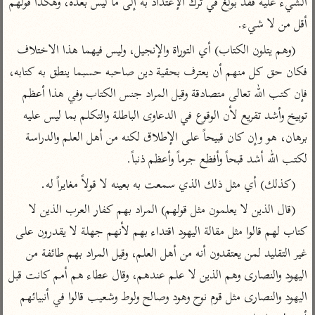
الشيء عليه فقد بولغ في ترك الإعتداد به إلى ما ليس بعده، وهكذا قولهم 
تفسير الآلوسي
جمع الأقوال
تفسير ابن عثيمين
أقل من لا شيء.
تفسير ابن الجوزي
تفسير الرازي
(وهم يتلون الكتاب) أي التوراة والإنجيل، وليس فيهما هذا الاختلاف 
تفسير الماوردي
فكان حق كل منهم أن يعترف بحقية دين صاحبه حسبما ينطق به كتابه، 
مركَّزة العبارة
أخرى
تفسير الجلالين
فإن كتب الله تعالى متصادقة وقيل المراد جنس الكتاب وفي هذا أعظم 
أضواء البيان
منتقاة
توبيخ وأشد تقريع لأن الوقوع في الدعاوى الباطلة والتكلم بما ليس عليه 
جامع البيان للإيجي
تفسير ابن القيم
نظم الدرر للبقاعي
برهان، هو وإن كان قبيحاً على الإطلاق لكنه من أهل العلم والدراسة 
تفسير البيضاوي
تفسير ابن تيمية
لكتب الله أشد قبحاً وأفظع جرماً وأعظم ذنباً.
تفسير النسفي
لغة وبلاغة
(كذلك) أي مثل ذلك الذي سمعت به بعينه لا قولاً مغايراً له.
الوجيز للواحدي
التحرير والتنوير
عامّة
(قال الذين لا يعلمون مثل قولهم) المراد بهم كفار العرب الذين لا 
تفسير ابن أبي زمنين
تفسير السمعاني
المحرر الوجيز لابن
كتاب لهم قالوا مثل مقالة اليهود اقتداء بهم لأنهم جهلة لا يقدرون على 
عطية
تفسير مكّي
غير التقليد لمن يعتقدون أنه من أهل العلم، وقيل المراد بهم طائفة من 
البحر المحيط لأبي
آثار
محاسن التأويل
حيان
اليهود والنصارى وهم الذين لا علم عندهم، وقال عطاء هم أمم كانت قبل 
للقاسمي
موسوعة التفسير
اليهود والنصارى مثل قوم نوح وهود وصالح ولوط وشعيب قالوا في أنبيائهم 
البسيط للواحدي
المأثور
تفسير الثعالبي