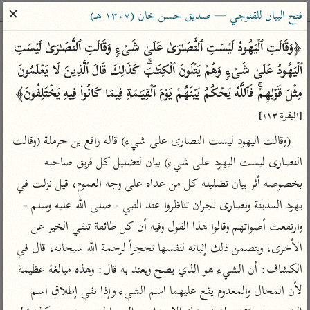
ساهم معنا في نشر القرآن والعلم الشرعي
✕
فتح البيان للقنوجي — صديق حسن خان (١٣٠٧ هـ)
الباحث القرآني
﴿وَقَالَتِ ٱلۡیَهُودُ لَیۡسَتِ ٱلنَّصَـٰرَىٰ عَلَىٰ شَیۡءࣲ وَقَالَتِ ٱلنَّصَـٰرَىٰ لَیۡسَتِ 
ٱلۡیَهُودُ عَلَىٰ شَیۡءࣲ وَهُمۡ یَتۡلُونَ ٱلۡكِتَـٰبَۗ كَذَ ٰ⁠لِكَ قَالَ ٱلَّذِینَ لَا یَعۡلَمُونَ 
بحث
تفسير
علوم
مصاحف
معاجم
مِثۡلَ قَوۡلِهِمۡۚ فَٱللَّهُ یَحۡكُمُ بَیۡنَهُمۡ یَوۡمَ ٱلۡقِیَـٰمَةِ فِیمَا كَانُوا۟ فِیهِ یَخۡتَلِفُونَ﴾ 
[البقرة ١١٣]
(وقالت اليهود ليست النصارى على شيء) قاله رافع بن حرملة (وقالت 
Type 2 or more characters for results.
النصارى ليست اليهود على شيء) بيان لتضليل كل فريق صاحبه 
Type 1 or more
أمّهات
عامّة
معاصرة
بخصوصه أثر بيان تضليله كل من عداه على وجه العموم، قيل نزلت في 
characters for results.
تفسير الطبري
فتح البيان للقنوجي
الميسر
يهود المدينة ونصارى نجران تناظروا عند النبي - صلى الله عليه وسلم - 
تفسير ابن كثير
فتح القدير للشوكاني
المختصر في
وارتفعت أصواتهم وقالوا هذا القول وفيه أن كل طائفة تنفي الخير عن 
التفسير
تفسير القرطبي
تفسير ابن جزي
الأخرى، ويتضمن ذلك إثباته لنفسها تحجراً لرحمة الله سبحانه، قال في 
تفسير السعدي
تفسير البغوي
الكشاف: أن الشيء هو الذي يصح ويعتد به قال: وهذه مبالغة عظيمة 
أيسر التفاسير
لأن المحال والمعدوم يقع عليهما اسم الشيء وإذا نفي إطلاق اسم 
موسوعات
القرآن – تدبر وعمل