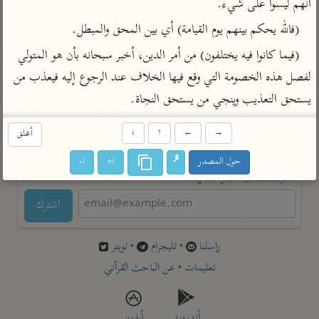
أنهم ليسوا على شيء.
تفسير أبي السعود
الدر المنثور
تفسير السمرقندي
(فالله يحكم بينهم يوم القيامة) أي بين المحق والمبطل.
الكشاف للزمخشري
تفسير ابن أبي حاتم
تفسير الثعلبي
(فيما كانوا فيه يختلفون) من أمر الدين، أخبر سبحانه بأن هو المتولي 
تفسير مقاتل
لفصل هذه الخصومة التي وقع فيها الخلاف عند الرجوع إليه فيعذب من 
تفسير قتادة
يستحق التعذيب وينجي من يستحق النجاة.
→
←
↑
↓
أغلق
حول المصدر
ا+
ا-
اشترك لتصلك أخبار مشاريعنا
اشترك
راسلنا
•
تليجرام
•
تويتر
تعليمات
•
عن الباحث القرآني
أندرويد
أيفون