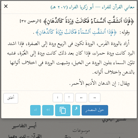
ساهم معنا في نشر القرآن والعلم الشرعي
✕
معاني القرآن للفراء — أبو زكريا الفراء (٢٠٧ هـ)
الباحث القرآني
﴿فَإِذَا ٱنشَقَّتِ ٱلسَّمَاۤءُ فَكَانَتۡ وَرۡدَةࣰ كَٱلدِّهَانِ﴾ 
[الرحمن ٣٧]
وقوله: 
﴿فَإِذَا ٱنشَقَّتِ ٱلسَّمَآءُ فَكَانَتْ وَرْدَةً كَٱلدِّهَانِ﴾
.
بحث
تفسير
علوم
مصاحف
معاجم
أراد بالوردة الفَرس، الوردةَ تكون فى الربيع وردة إلى الصفرة، فإذا اشتد 
البرد كانت وردة حمراء، فإذا كان بعد ذلك كانت وردة إلى الغُبْرة، فشبه 
تلوّن السماء بتلون الوردة من الخيل، وشبهت الوردة فى اختلاف ألوانها 
Type 2 or more characters for results.
بالدهن واختلاف ألوانه.
Type 1 or more
أمّهات
عامّة
معاصرة
ويقال: إن الدهان الأديم الأحمر.
characters for results.
تفسير الطبري
فتح البيان للقنوجي
الميسر
تفسير ابن كثير
فتح القدير للشوكاني
المختصر في
→
←
↑
↓
أغلق
التفسير
تفسير القرطبي
تفسير ابن جزي
حول المصدر
ا+
ا-
تفسير السعدي
تفسير البغوي
أيسر التفاسير
موسوعات
القرآن – تدبر وعمل