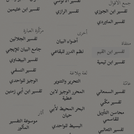
تفسير الآلوسي
جمع الأقوال
تفسير ابن عثيمين
تفسير ابن الجوزي
تفسير الرازي
تفسير الماوردي
مركَّزة العبارة
أخرى
تفسير الجلالين
أضواء البيان
منتقاة
جامع البيان للإيجي
تفسير ابن القيم
نظم الدرر للبقاعي
تفسير البيضاوي
تفسير ابن تيمية
تفسير النسفي
لغة وبلاغة
الوجيز للواحدي
التحرير والتنوير
عامّة
تفسير ابن أبي زمنين
تفسير السمعاني
المحرر الوجيز لابن
عطية
تفسير مكّي
البحر المحيط لأبي
آثار
محاسن التأويل
حيان
للقاسمي
موسوعة التفسير
البسيط للواحدي
المأثور
تفسير الثعالبي