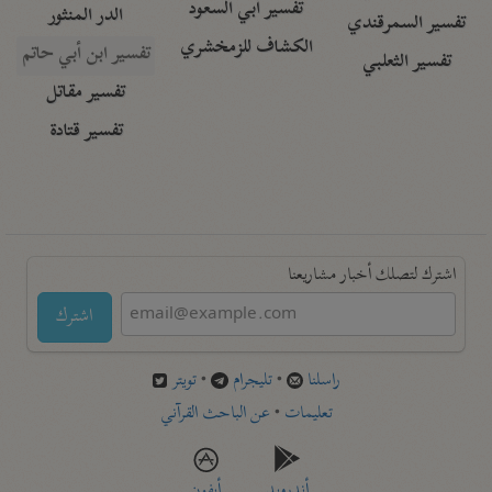
تفسير أبي السعود
الدر المنثور
تفسير السمرقندي
الكشاف للزمخشري
تفسير ابن أبي حاتم
تفسير الثعلبي
تفسير مقاتل
تفسير قتادة
اشترك لتصلك أخبار مشاريعنا
اشترك
راسلنا
•
تليجرام
•
تويتر
تعليمات
•
عن الباحث القرآني
أندرويد
أيفون