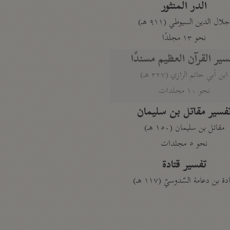
الدر المنثور
لال الدين السيوطي (٩١١ هـ)
نحو ١٣ مجلدًا
سير القرآن العظيم مسندًا
ابن أبي حاتم الرازي (٣٢٧ هـ)
نحو ١٠ مجلدات
فسير مقاتل بن سليمان
مقاتل بن سليمان (١٥٠ هـ)
نحو ٥ مجلدات
تفسير قتادة
دة بن دعامة السّدوسيّ (١١٧ هـ)