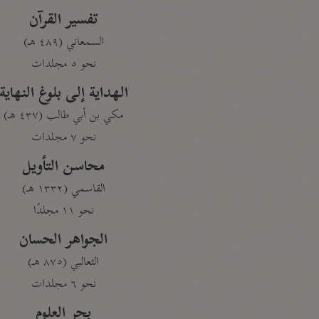
تفسير القرآن
السمعاني (٤٨٩ هـ)
نحو ٥ مجلدات
الهداية إلى بلوغ النهاية
مكي بن أبي طالب (٤٣٧ هـ)
نحو ٧ مجلدات
محاسن التأويل
القاسمي (١٣٣٢ هـ)
نحو ١١ مجلدًا
الجواهر الحسان
الثعالبي (٨٧٥ هـ)
نحو ٦ مجلدات
بحر العلوم