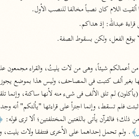
نحو ١١ مجلدًا
ا، فإِذَا ألقيت اللام كان نصباً مخالفا للنصب الأول.
التسهيل لعلوم التنزيل
 قراءة عبدالله: إذ هداكم.
ابن جُزَيّ (٧٤١ هـ)
نحو ٣ مجلدات
بوقع الفعل، ولكن بسقوط الصفة.
موسوعات
روح المعاني
الآلوسي (١٢٧٠ هـ)
نحو ٢٨ مجلدًا
تت فلم تسقط، وإنما اجترأ على قراءتها "يألتكم" أنه وجد 
مفاتيح الغيب
فخر الدين الرازي (٦٠٦ هـ)
ذلك؛ فالقرآن يأتى باللغتين المختلفتين؛ ألا ترى قوله: 
﴿تُ
نحو ٢٤ مجلدًا
لِل﴾