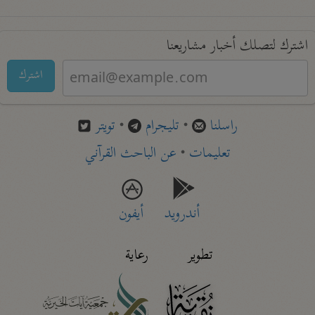
اشترك لتصلك أخبار مشاريعنا
اشترك
راسلنا
•
تليجرام
•
تويتر
تعليمات
•
عن الباحث القرآني
أندرويد
أيفون
تطوير
رعاية