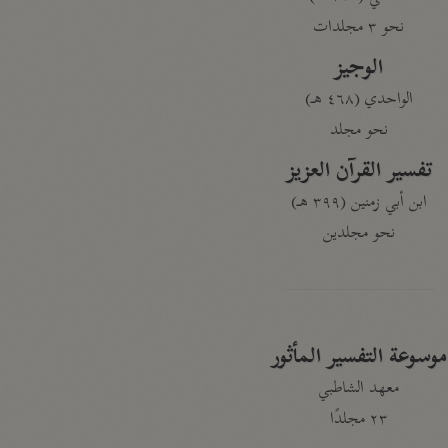
نحو ٣ مجلدات
الوجيز
الواحدي (٤٦٨ هـ)
نحو مجلد
تفسير القرآن العزيز
ابن أبي زمنين (٣٩٩ هـ)
نحو مجلدين
موسوعة التفسير المأثور
معهد الشاطبي
٢٣ مجلدًا