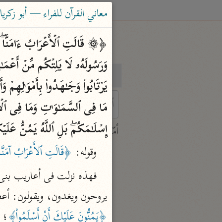
معاني القرآن للفراء — أبو زكريا الفراء
بحث
تفسير
 characters for results.
إِسۡلَـٰمَكُمۖ بَلِ ٱللَّهُ یَمُنُّ عَلَیۡ
أمّهات
جامع البيان
وقوله: 
﴿قَالَتِ ٱلأَعْرَابُ آمَنَّا قُ
ابن جرير الطبري (٣١٠ هـ)
نحو ٢٨ مجلدًا
يروحون ويغدون، ويقولون: أعطن
تفسير القرآن العظيم
﴿يَمُنُّونَ عَلَيْكَ أَنْ أَسْلَمُواْ﴾
ابن كثير (٧٧٤ هـ)