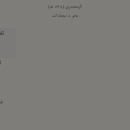
الزمخشري (٥٣٨ هـ)
ج
نحو ٨ مجلدات
تف
ت
قتا