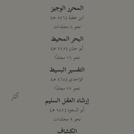
المحرر الوجيز
ابن عطية (٥٤٦ هـ)
نحو ٨ مجلدات
البحر المحيط
أبو حيان (٧٤٥ هـ)
نحو ١٦ مجلدًا
التفسير البسيط
الواحدي (٤٦٨ هـ)
نحو ٢٢ مجلدًا
آثار
إرشاد العقل السليم
أبو السعود (٩٨٢ هـ)
نحو ٩ مجلدات
الكشاف