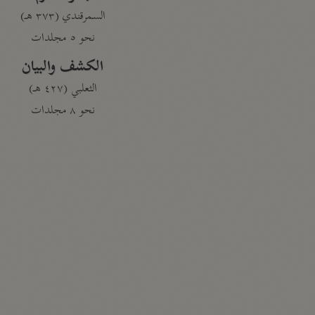
السمرقندي (٣٧٣ هـ)
نحو ٥ مجلدات
الكشف والبيان
الثعلبي (٤٢٧ هـ)
نحو ٨ مجلدات