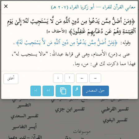
ساهم معنا في نشر القرآن والعلم الشرعي
✕
معاني القرآن للفراء — أبو زكريا الفراء (٢٠٧ هـ)
الباحث القرآني
﴿وَمَنۡ أَضَلُّ مِمَّن یَدۡعُوا۟ مِن دُونِ ٱللَّهِ مَن لَّا یَسۡتَجِیبُ لَهُۥۤ إِلَىٰ یَوۡمِ 
ٱلۡقِیَـٰمَةِ وَهُمۡ عَن دُعَاۤىِٕهِمۡ غَـٰفِلُونَ﴾ 
[الأحقاف ٥]
بحث
تفسير
علوم
مصاحف
معاجم
وقوله: 
﴿وَمَنْ أَضَلُّ مِمَّن يَدْعُواْ مِن دُونِ ٱللَّهِ مَن لاَّ يَسْتَجِيبُ لَهُ﴾
.
عنى بـ (من) الأصنام، وهى فى قراءة عبدالله: "مالا يستجيب له"، 
Type 2 or more characters for results.
فهذا مما ذكرت لك فى: من، وما.
Type 1 or more
أمّهات
عامّة
معاصرة
→
←
↑
↓
أغلق
characters for results.
تفسير الطبري
فتح البيان للقنوجي
الميسر
حول المصدر
ا+
ا-
تفسير ابن كثير
فتح القدير للشوكاني
المختصر في
التفسير
تفسير القرطبي
تفسير ابن جزي
تفسير السعدي
تفسير البغوي
أيسر التفاسير
موسوعات
القرآن – تدبر وعمل