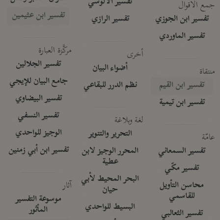
تفسير الآلوسي
جمع الأقوال
تفسير ابن عثيمين
تفسير ابن الجوزي
تفسير الرازي
تفسير الماوردي
مركَّزة العبارة
أخرى
تفسير الجلالين
أضواء البيان
منتقاة
جامع البيان للإيجي
تفسير ابن القيم
نظم الدرر للبقاعي
تفسير البيضاوي
تفسير ابن تيمية
تفسير النسفي
لغة وبلاغة
الوجيز للواحدي
التحرير والتنوير
عامّة
تفسير ابن أبي زمنين
تفسير السمعاني
المحرر الوجيز لابن
عطية
تفسير مكّي
البحر المحيط لأبي
آثار
محاسن التأويل
حيان
للقاسمي
موسوعة التفسير
البسيط للواحدي
المأثور
تفسير الثعالبي