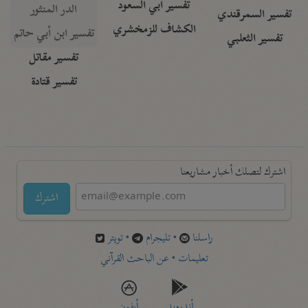
تفسير أبي السعود
الدر المنثور
تفسير السمرقندي
الكشاف للزمخشري
تفسير ابن أبي حاتم
تفسير الثعلبي
تفسير مقاتل
تفسير قتادة
اشترك لتصلك أخبار مشاريعنا
اشترك
راسلنا
•
تليجرام
•
تويتر
تعليمات
•
عن الباحث القرآني
أندرويد
أيفون