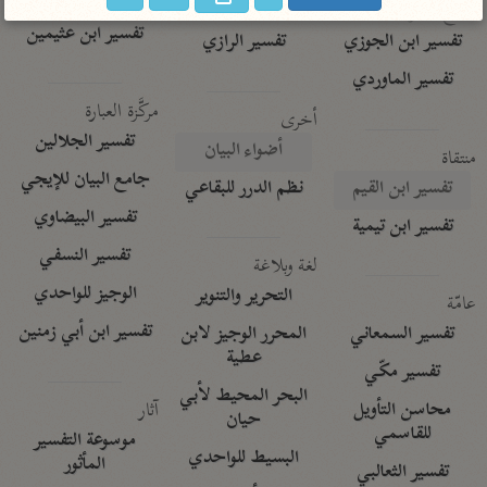
تفسير الآلوسي
جمع الأقوال
تفسير ابن عثيمين
تفسير ابن الجوزي
تفسير الرازي
تفسير الماوردي
مركَّزة العبارة
أخرى
تفسير الجلالين
أضواء البيان
منتقاة
جامع البيان للإيجي
تفسير ابن القيم
نظم الدرر للبقاعي
تفسير البيضاوي
تفسير ابن تيمية
تفسير النسفي
لغة وبلاغة
الوجيز للواحدي
التحرير والتنوير
عامّة
تفسير ابن أبي زمنين
تفسير السمعاني
المحرر الوجيز لابن
عطية
تفسير مكّي
البحر المحيط لأبي
آثار
محاسن التأويل
حيان
للقاسمي
موسوعة التفسير
البسيط للواحدي
المأثور
تفسير الثعالبي