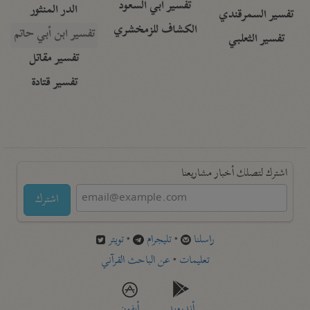
تفسير أبي السعود
الدر المنثور
تفسير السمرقندي
الكشاف للزمخشري
تفسير ابن أبي حاتم
تفسير الثعلبي
تفسير مقاتل
تفسير قتادة
اشترك لتصلك أخبار مشاريعنا
اشترك
راسلنا
•
تليجرام
•
تويتر
تعليمات
•
عن الباحث القرآني
أندرويد
أيفون