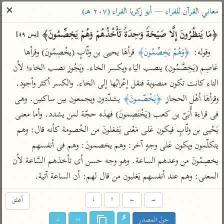
ساهم معنا في نشر القرآن والعلم الشرعي
✕
معاني القرآن للفراء — أبو زكريا الفراء (٢٠٧ هـ)
الباحث القرآني
﴿مَا یَنظُرُونَ إِلَّا صَیۡحَةࣰ وَ ٰ⁠حِدَةࣰ تَأۡخُذُهُمۡ وَهُمۡ یَخِصِّمُونَ﴾ 
[يس ٤٩]
وقوله: 
﴿وَهُمْ يَخِصِّمُونَ﴾
 قرأهَا يحيى بن وثّابٍ (يخْصِمُونَ) وقرأها 
بحث
تفسير
علوم
مصاحف
معاجم
عَاصِم (يَخِصَّمُون) ينصب اليَاء ويكسر الخاء. ويَجُوز نصب الخاء؛ لأن 
التاء كانت تكون منصوبة فنقل إعْرابُها إلى الخاء. والكسر أكثر وأجود. 
وقرأهَا أهْل الحجاز 
﴿يَخْصّمونَ﴾
 يشدّدون ويجمعون بين ساكنين. وهى 
Type 2 or more characters for results.
فى قراءة أُبَىّ بن كعب (يَخْتَصِمونَ) فهذه حجّة لمن يشدد. وأما معنى 
Type 1 or more
أمّهات
عامّة
معاصرة
يَحْيى بن وثّابٍ فيكون عَلى مَعْنى يَفعَلونَ من الخُصومة كأنه قال: وهم 
characters for results.
تفسير الطبري
فتح البيان للقنوجي
الميسر
يتكلّمون ويكون عَلى وجهٍ آخر: وهم يخصمونَ: وهم فى أنفسهم 
تفسير ابن كثير
فتح القدير للشوكاني
المختصر في
يخصِمُونَ من وعدهم الساعة. وهو وجه حسن أى تأخذهم السَّاعة لأن 
التفسير
المعنى: وهم عند أنفسهم يَغلبون من قال لهم: أن الساعة آتية.
تفسير القرطبي
تفسير ابن جزي
تفسير السعدي
تفسير البغوي
→
←
↑
↓
أغلق
أيسر التفاسير
موسوعات
حول المصدر
ا+
ا-
القرآن – تدبر وعمل