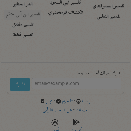
تفسير أبي السعود
الدر المنثور
تفسير السمرقندي
الكشاف للزمخشري
تفسير ابن أبي حاتم
تفسير الثعلبي
تفسير مقاتل
تفسير قتادة
اشترك لتصلك أخبار مشاريعنا
اشترك
راسلنا
•
تليجرام
•
تويتر
تعليمات
•
عن الباحث القرآني
أندرويد
أيفون