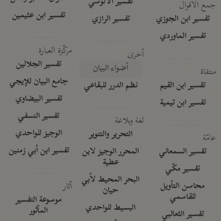
تفسير الآلوسي
جمع الأقوال
تفسير ابن عثيمين
تفسير ابن الجوزي
تفسير الرازي
تفسير الماوردي
مركَّزة العبارة
أخرى
تفسير الجلالين
أضواء البيان
منتقاة
جامع البيان للإيجي
تفسير ابن القيم
نظم الدرر للبقاعي
تفسير البيضاوي
تفسير ابن تيمية
تفسير النسفي
لغة وبلاغة
الوجيز للواحدي
التحرير والتنوير
عامّة
تفسير ابن أبي زمنين
تفسير السمعاني
المحرر الوجيز لابن
عطية
تفسير مكّي
البحر المحيط لأبي
آثار
محاسن التأويل
حيان
للقاسمي
موسوعة التفسير
البسيط للواحدي
المأثور
تفسير الثعالبي