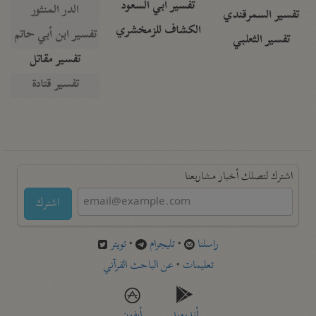
تفسير أبي السعود
الدر المنثور
تفسير السمرقندي
الكشاف للزمخشري
تفسير ابن أبي حاتم
تفسير الثعلبي
تفسير مقاتل
تفسير قتادة
اشترك لتصلك أخبار مشاريعنا
اشترك
راسلنا
•
تليجرام
•
تويتر
تعليمات
•
عن الباحث القرآني
أندرويد
أيفون