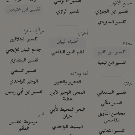
تفسير الآلوسي
جمع الأقوال
تفسير ابن عثيمين
تفسير ابن الجوزي
تفسير الرازي
تفسير الماوردي
مركَّزة العبارة
أخرى
تفسير الجلالين
أضواء البيان
منتقاة
جامع البيان للإيجي
تفسير ابن القيم
نظم الدرر للبقاعي
تفسير البيضاوي
تفسير ابن تيمية
تفسير النسفي
لغة وبلاغة
الوجيز للواحدي
التحرير والتنوير
عامّة
تفسير ابن أبي زمنين
تفسير السمعاني
المحرر الوجيز لابن
عطية
تفسير مكّي
البحر المحيط لأبي
آثار
محاسن التأويل
حيان
للقاسمي
موسوعة التفسير
البسيط للواحدي
المأثور
تفسير الثعالبي