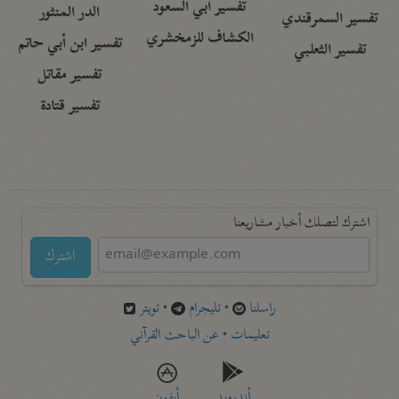
تفسير أبي السعود
الدر المنثور
تفسير السمرقندي
الكشاف للزمخشري
تفسير ابن أبي حاتم
تفسير الثعلبي
تفسير مقاتل
تفسير قتادة
اشترك لتصلك أخبار مشاريعنا
اشترك
راسلنا
•
تليجرام
•
تويتر
تعليمات
•
عن الباحث القرآني
أندرويد
أيفون