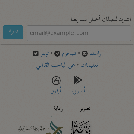
اشترك لتصلك أخبار مشاريعنا
اشترك
راسلنا
•
تليجرام
•
تويتر
تعليمات
•
عن الباحث القرآني
أندرويد
أيفون
تطوير
رعاية