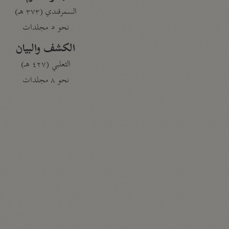
السمرقندي (٣٧٣ هـ)
نحو ٥ مجلدات
الكشف والبيان
الثعلبي (٤٢٧ هـ)
نحو ٨ مجلدات