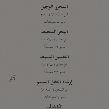
المحرر الوجيز
ابن عطية (٥٤٦ هـ)
نحو ٨ مجلدات
البحر المحيط
أبو حيان (٧٤٥ هـ)
نحو ١٦ مجلدًا
التفسير البسيط
الواحدي (٤٦٨ هـ)
نحو ٢٢ مجلدًا
آثار
إرشاد العقل السليم
أبو السعود (٩٨٢ هـ)
نحو ٩ مجلدات
الكشاف