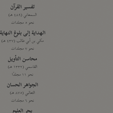
تفسير القرآن
السمعاني (٤٨٩ هـ)
نحو ٥ مجلدات
الهداية إلى بلوغ النهاية
مكي بن أبي طالب (٤٣٧ هـ)
نحو ٧ مجلدات
محاسن التأويل
القاسمي (١٣٣٢ هـ)
نحو ١١ مجلدًا
الجواهر الحسان
الثعالبي (٨٧٥ هـ)
نحو ٦ مجلدات
بحر العلوم