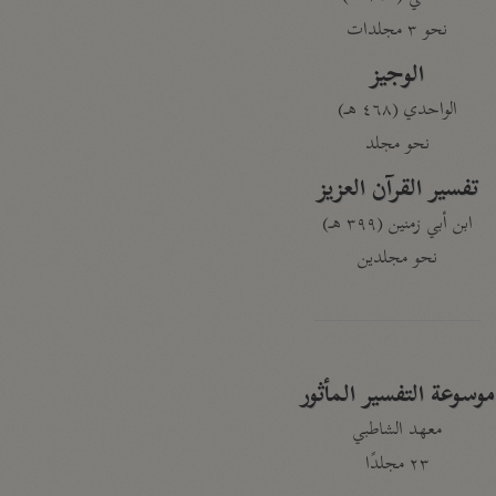
نحو ٣ مجلدات
الوجيز
الواحدي (٤٦٨ هـ)
نحو مجلد
تفسير القرآن العزيز
ابن أبي زمنين (٣٩٩ هـ)
نحو مجلدين
موسوعة التفسير المأثور
معهد الشاطبي
٢٣ مجلدًا