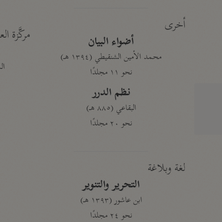
أخرى
مركَّزة الع
أضواء البيان
محمد الأمين الشنقيطي (١٣٩٤ هـ)
الم
نحو ١١ مجلدًا
نظم الدرر
البقاعي (٨٨٥ هـ)
نحو ٢٠ مجلدًا
لغة وبلاغة
التحرير والتنوير
ابن عاشور (١٣٩٣ هـ)
نحو ٢٤ مجلدًا