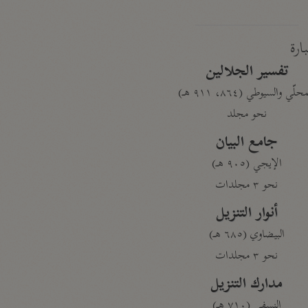
بارة
تفسير الجلالين
حلّي والسيوطي (٨٦٤، ٩١١ هـ)
نحو مجلد
جامع البيان
الإيجي (٩٠٥ هـ)
نحو ٣ مجلدات
أنوار التنزيل
البيضاوي (٦٨٥ هـ)
نحو ٣ مجلدات
مدارك التنزيل
النسفي (٧١٠ هـ)