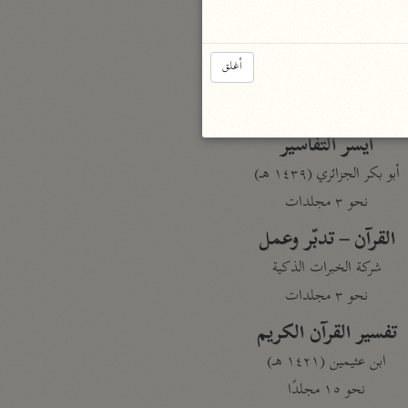
نحو مجلد
تيسير الكريم الرحمن
أغلق
السعدي (١٣٧٦ هـ)
نحو ٤ مجلدات
أيسر التفاسير
أبو بكر الجزائري (١٤٣٩ هـ)
نحو ٣ مجلدات
القرآن – تدبّر وعمل
شركة الخبرات الذكية
نحو ٣ مجلدات
تفسير القرآن الكريم
ابن عثيمين (١٤٢١ هـ)
نحو ١٥ مجلدًا