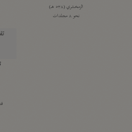
الزمخشري (٥٣٨ هـ)
ج
نحو ٨ مجلدات
تف
ت
قتا