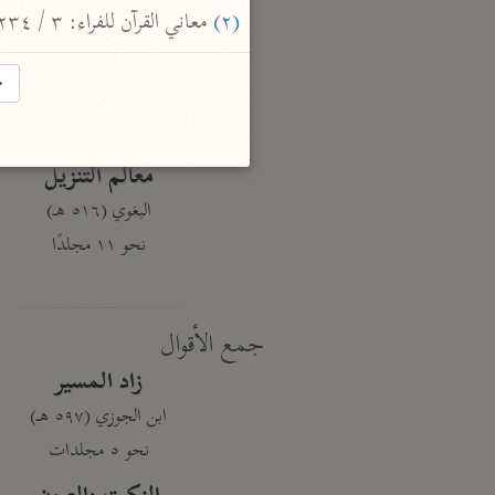
نحو ١٩ مجلدًا
(٢)
 معاني القرآن للفراء: ٣ / ٢٣٤.
الجامع لأحكام القرآن
→
القرطبي (٦٧١ هـ)
نحو ٢٤ مجلدًا
معالم التنزيل
البغوي (٥١٦ هـ)
نحو ١١ مجلدًا
جمع الأقوال
زاد المسير
ابن الجوزي (٥٩٧ هـ)
نحو ٥ مجلدات