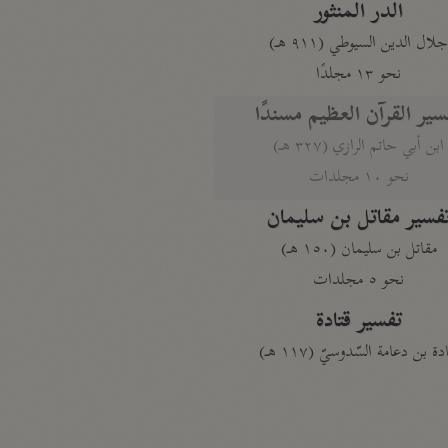
الدر المنثور
لال الدين السيوطي (٩١١ هـ)
نحو ١٣ مجلدًا
سير القرآن العظيم مسندًا
ابن أبي حاتم الرازي (٣٢٧ هـ)
نحو ١٠ مجلدات
فسير مقاتل بن سليمان
مقاتل بن سليمان (١٥٠ هـ)
نحو ٥ مجلدات
تفسير قتادة
دة بن دعامة السّدوسيّ (١١٧ هـ)