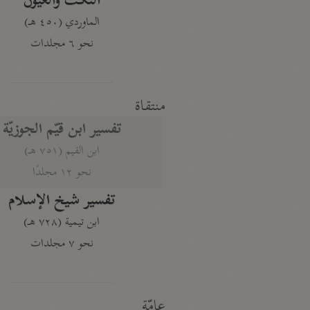
النكت والعيون
الماوردي (٤٥٠ هـ)
نحو ٦ مجلدات
منتقاة
تفسير ابن قيّم الجوزيّة
ابن القيم (٧٥١ هـ)
نحو ١٢ مجلدًا
تفسير شيخ الإسلام
ابن تيمية (٧٢٨ هـ)
نحو ٧ مجلدات
عامّة