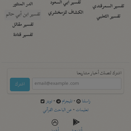
تفسير أبي السعود
الدر المنثور
تفسير السمرقندي
الكشاف للزمخشري
تفسير ابن أبي حاتم
تفسير الثعلبي
تفسير مقاتل
تفسير قتادة
اشترك لتصلك أخبار مشاريعنا
اشترك
راسلنا
•
تليجرام
•
تويتر
تعليمات
•
عن الباحث القرآني
أندرويد
أيفون