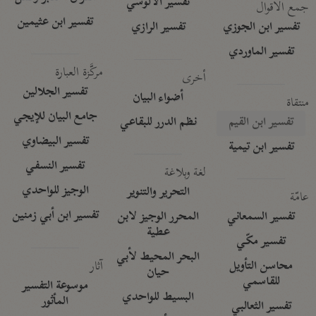
تفسير الآلوسي
جمع الأقوال
تفسير ابن عثيمين
تفسير ابن الجوزي
تفسير الرازي
تفسير الماوردي
مركَّزة العبارة
أخرى
تفسير الجلالين
أضواء البيان
منتقاة
جامع البيان للإيجي
تفسير ابن القيم
نظم الدرر للبقاعي
تفسير البيضاوي
تفسير ابن تيمية
تفسير النسفي
لغة وبلاغة
الوجيز للواحدي
التحرير والتنوير
عامّة
تفسير ابن أبي زمنين
تفسير السمعاني
المحرر الوجيز لابن
عطية
تفسير مكّي
البحر المحيط لأبي
آثار
محاسن التأويل
حيان
للقاسمي
موسوعة التفسير
البسيط للواحدي
المأثور
تفسير الثعالبي