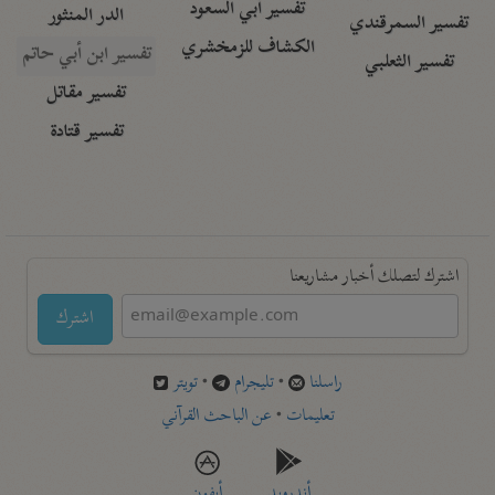
تفسير أبي السعود
الدر المنثور
تفسير السمرقندي
الكشاف للزمخشري
تفسير ابن أبي حاتم
تفسير الثعلبي
تفسير مقاتل
تفسير قتادة
اشترك لتصلك أخبار مشاريعنا
اشترك
راسلنا
•
تليجرام
•
تويتر
تعليمات
•
عن الباحث القرآني
أندرويد
أيفون