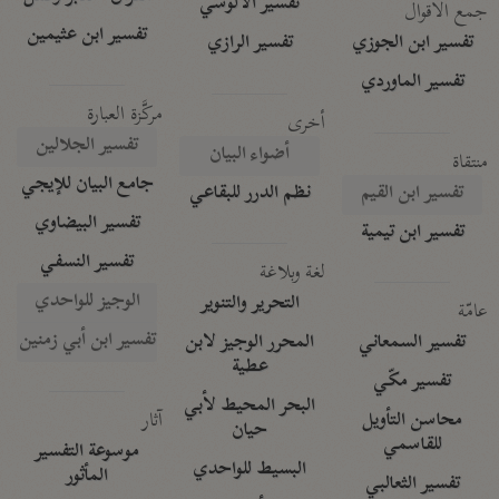
تفسير الآلوسي
جمع الأقوال
تفسير ابن عثيمين
تفسير ابن الجوزي
تفسير الرازي
تفسير الماوردي
مركَّزة العبارة
أخرى
تفسير الجلالين
أضواء البيان
منتقاة
جامع البيان للإيجي
تفسير ابن القيم
نظم الدرر للبقاعي
تفسير البيضاوي
تفسير ابن تيمية
تفسير النسفي
لغة وبلاغة
الوجيز للواحدي
التحرير والتنوير
عامّة
تفسير ابن أبي زمنين
تفسير السمعاني
المحرر الوجيز لابن
عطية
تفسير مكّي
البحر المحيط لأبي
آثار
محاسن التأويل
حيان
للقاسمي
موسوعة التفسير
البسيط للواحدي
المأثور
تفسير الثعالبي