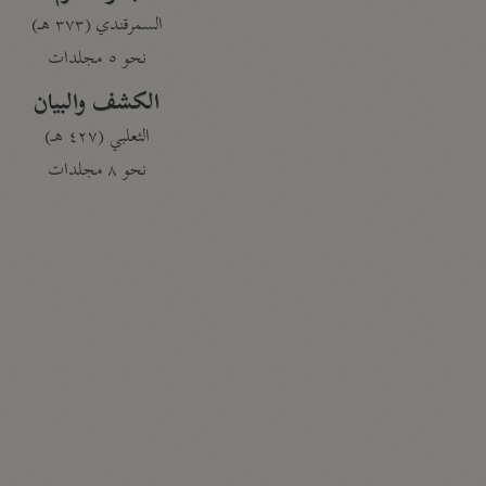
السمرقندي (٣٧٣ هـ)
نحو ٥ مجلدات
الكشف والبيان
الثعلبي (٤٢٧ هـ)
نحو ٨ مجلدات