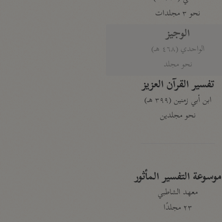
نحو ٣ مجلدات
الوجيز
الواحدي (٤٦٨ هـ)
نحو مجلد
تفسير القرآن العزيز
ابن أبي زمنين (٣٩٩ هـ)
نحو مجلدين
موسوعة التفسير المأثور
معهد الشاطبي
٢٣ مجلدًا