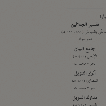
بارة
تفسير الجلالين
حلّي والسيوطي (٨٦٤، ٩١١ هـ)
نحو مجلد
جامع البيان
الإيجي (٩٠٥ هـ)
نحو ٣ مجلدات
أنوار التنزيل
البيضاوي (٦٨٥ هـ)
نحو ٣ مجلدات
مدارك التنزيل
النسفي (٧١٠ هـ)