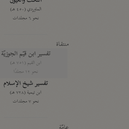
النكت والعيون
الماوردي (٤٥٠ هـ)
نحو ٦ مجلدات
منتقاة
تفسير ابن قيّم الجوزيّة
ابن القيم (٧٥١ هـ)
نحو ١٢ مجلدًا
تفسير شيخ الإسلام
ابن تيمية (٧٢٨ هـ)
نحو ٧ مجلدات
عامّة