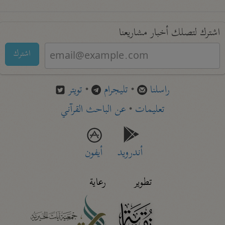
اشترك لتصلك أخبار مشاريعنا
اشترك
راسلنا
•
تليجرام
•
تويتر
تعليمات
•
عن الباحث القرآني
أندرويد
أيفون
تطوير
رعاية