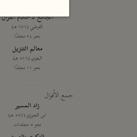
نحو ١٩ مجلدًا
الجامع لأحكام القرآن
القرطبي (٦٧١ هـ)
نحو ٢٤ مجلدًا
معالم التنزيل
البغوي (٥١٦ هـ)
نحو ١١ مجلدًا
جمع الأقوال
زاد المسير
ابن الجوزي (٥٩٧ هـ)
نحو ٥ مجلدات