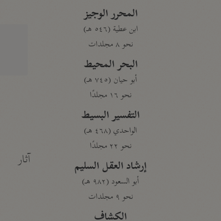
المحرر الوجيز
ابن عطية (٥٤٦ هـ)
نحو ٨ مجلدات
البحر المحيط
أبو حيان (٧٤٥ هـ)
نحو ١٦ مجلدًا
التفسير البسيط
الواحدي (٤٦٨ هـ)
نحو ٢٢ مجلدًا
آثار
إرشاد العقل السليم
أبو السعود (٩٨٢ هـ)
نحو ٩ مجلدات
الكشاف