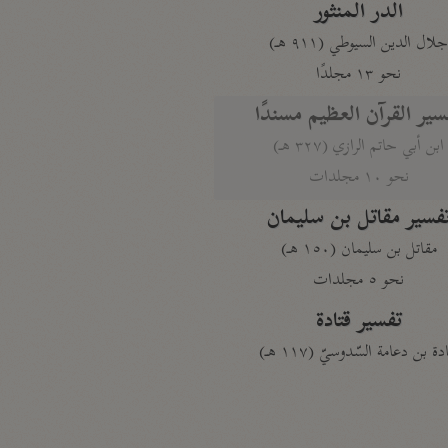
الدر المنثور
لال الدين السيوطي (٩١١ هـ)
نحو ١٣ مجلدًا
سير القرآن العظيم مسندًا
ابن أبي حاتم الرازي (٣٢٧ هـ)
نحو ١٠ مجلدات
فسير مقاتل بن سليمان
مقاتل بن سليمان (١٥٠ هـ)
نحو ٥ مجلدات
تفسير قتادة
دة بن دعامة السّدوسيّ (١١٧ هـ)