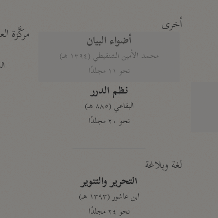
أخرى
مركَّزة الع
أضواء البيان
محمد الأمين الشنقيطي (١٣٩٤ هـ)
الم
نحو ١١ مجلدًا
نظم الدرر
البقاعي (٨٨٥ هـ)
نحو ٢٠ مجلدًا
لغة وبلاغة
التحرير والتنوير
ابن عاشور (١٣٩٣ هـ)
نحو ٢٤ مجلدًا