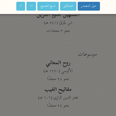
نحو ١١ مجلدًا
حول المصدر
التشكيل
نسخ الجميع
ا+
ا-
التسهيل لعلوم التنزيل
ابن جُزَيّ (٧٤١ هـ)
نحو ٣ مجلدات
موسوعات
روح المعاني
الآلوسي (١٢٧٠ هـ)
نحو ٢٨ مجلدًا
مفاتيح الغيب
فخر الدين الرازي (٦٠٦ هـ)
نحو ٢٤ مجلدًا