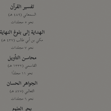
تفسير القرآن
السمعاني (٤٨٩ هـ)
نحو ٥ مجلدات
الهداية إلى بلوغ النهاية
مكي بن أبي طالب (٤٣٧ هـ)
نحو ٧ مجلدات
محاسن التأويل
القاسمي (١٣٣٢ هـ)
نحو ١١ مجلدًا
الجواهر الحسان
الثعالبي (٨٧٥ هـ)
نحو ٦ مجلدات
بحر العلوم