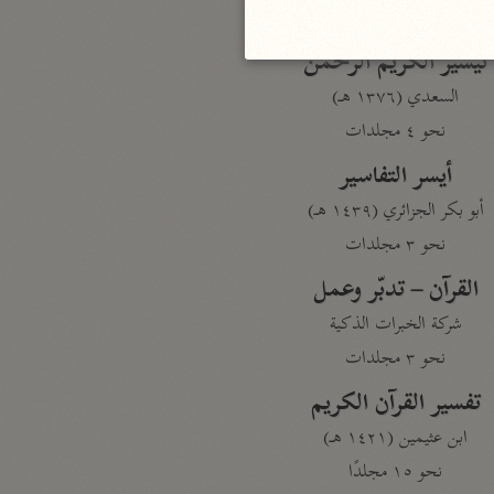
نحو مجلد
تيسير الكريم الرحمن
السعدي (١٣٧٦ هـ)
نحو ٤ مجلدات
أيسر التفاسير
أبو بكر الجزائري (١٤٣٩ هـ)
نحو ٣ مجلدات
القرآن – تدبّر وعمل
شركة الخبرات الذكية
نحو ٣ مجلدات
تفسير القرآن الكريم
ابن عثيمين (١٤٢١ هـ)
نحو ١٥ مجلدًا