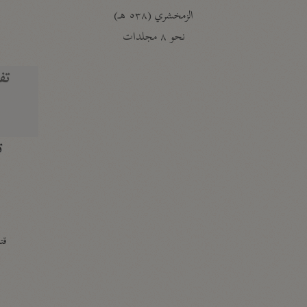
الزمخشري (٥٣٨ هـ)
ج
نحو ٨ مجلدات
تف
ت
قتا