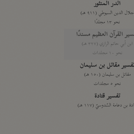
الدر المنثور
لال الدين السيوطي (٩١١ هـ)
نحو ١٣ مجلدًا
سير القرآن العظيم مسندًا
ابن أبي حاتم الرازي (٣٢٧ هـ)
نحو ١٠ مجلدات
فسير مقاتل بن سليمان
مقاتل بن سليمان (١٥٠ هـ)
نحو ٥ مجلدات
تفسير قتادة
دة بن دعامة السّدوسيّ (١١٧ هـ)