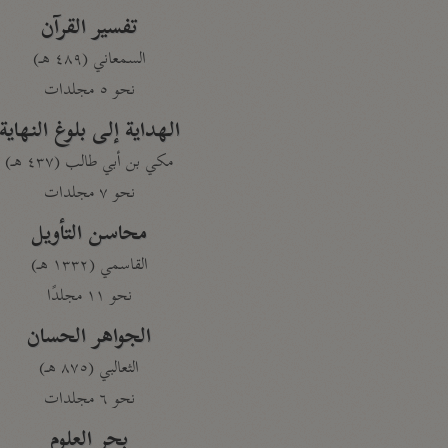
تفسير القرآن
السمعاني (٤٨٩ هـ)
نحو ٥ مجلدات
الهداية إلى بلوغ النهاية
مكي بن أبي طالب (٤٣٧ هـ)
نحو ٧ مجلدات
محاسن التأويل
القاسمي (١٣٣٢ هـ)
نحو ١١ مجلدًا
الجواهر الحسان
الثعالبي (٨٧٥ هـ)
نحو ٦ مجلدات
بحر العلوم