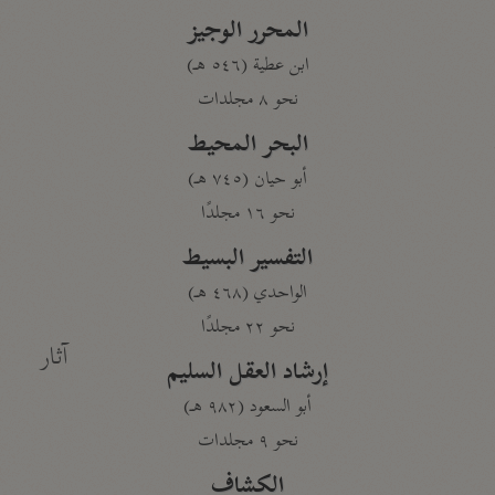
المحرر الوجيز
ابن عطية (٥٤٦ هـ)
نحو ٨ مجلدات
البحر المحيط
أبو حيان (٧٤٥ هـ)
نحو ١٦ مجلدًا
التفسير البسيط
الواحدي (٤٦٨ هـ)
نحو ٢٢ مجلدًا
آثار
إرشاد العقل السليم
أبو السعود (٩٨٢ هـ)
نحو ٩ مجلدات
الكشاف