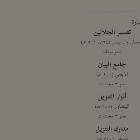
بارة
تفسير الجلالين
حلّي والسيوطي (٨٦٤، ٩١١ هـ)
نحو مجلد
جامع البيان
الإيجي (٩٠٥ هـ)
نحو ٣ مجلدات
أنوار التنزيل
البيضاوي (٦٨٥ هـ)
نحو ٣ مجلدات
مدارك التنزيل
النسفي (٧١٠ هـ)