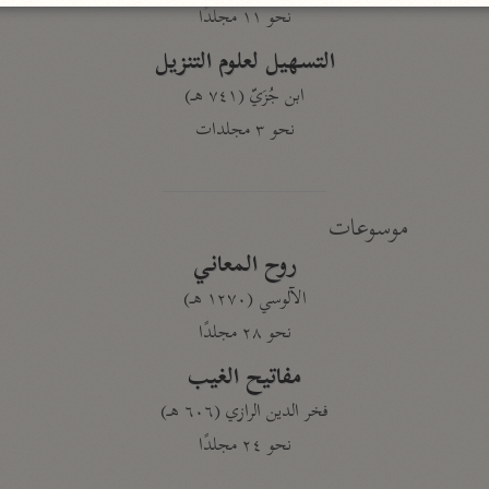
نحو ١١ مجلدًا
التسهيل لعلوم التنزيل
ابن جُزَيّ (٧٤١ هـ)
نحو ٣ مجلدات
موسوعات
روح المعاني
الآلوسي (١٢٧٠ هـ)
نحو ٢٨ مجلدًا
مفاتيح الغيب
فخر الدين الرازي (٦٠٦ هـ)
نحو ٢٤ مجلدًا