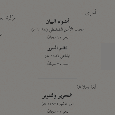
أخرى
مركَّزة الع
أضواء البيان
محمد الأمين الشنقيطي (١٣٩٤ هـ)
الم
نحو ١١ مجلدًا
نظم الدرر
البقاعي (٨٨٥ هـ)
نحو ٢٠ مجلدًا
لغة وبلاغة
التحرير والتنوير
ابن عاشور (١٣٩٣ هـ)
نحو ٢٤ مجلدًا