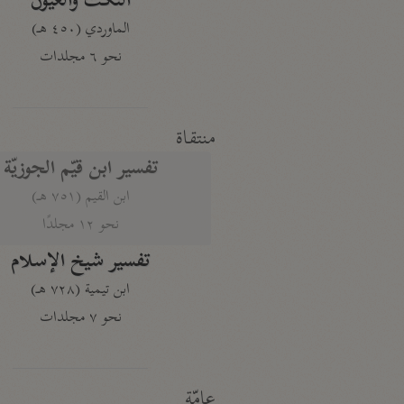
النكت والعيون
الماوردي (٤٥٠ هـ)
نحو ٦ مجلدات
منتقاة
تفسير ابن قيّم الجوزيّة
ابن القيم (٧٥١ هـ)
نحو ١٢ مجلدًا
تفسير شيخ الإسلام
ابن تيمية (٧٢٨ هـ)
نحو ٧ مجلدات
عامّة