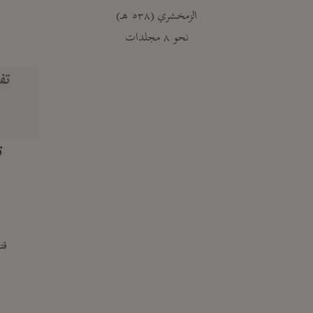
الزمخشري (٥٣٨ هـ)
ج
نحو ٨ مجلدات
تف
ت
قتا