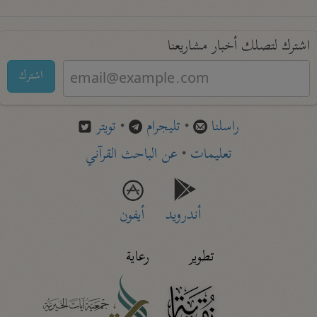
اشترك لتصلك أخبار مشاريعنا
اشترك
راسلنا
•
تليجرام
•
تويتر
تعليمات
•
عن الباحث القرآني
أندرويد
أيفون
تطوير
رعاية