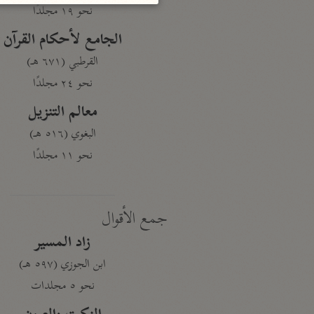
نحو ١٩ مجلدًا
الجامع لأحكام القرآن
القرطبي (٦٧١ هـ)
نحو ٢٤ مجلدًا
معالم التنزيل
البغوي (٥١٦ هـ)
نحو ١١ مجلدًا
جمع الأقوال
زاد المسير
ابن الجوزي (٥٩٧ هـ)
نحو ٥ مجلدات