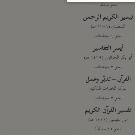
نحو مجلد
تيسير الكريم الرحمن
السعدي (١٣٧٦ هـ)
نحو ٤ مجلدات
أيسر التفاسير
أبو بكر الجزائري (١٤٣٩ هـ)
نحو ٣ مجلدات
القرآن – تدبّر وعمل
شركة الخبرات الذكية
نحو ٣ مجلدات
تفسير القرآن الكريم
ابن عثيمين (١٤٢١ هـ)
نحو ١٥ مجلدًا