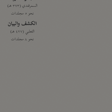
السمرقندي (٣٧٣ هـ)
نحو ٥ مجلدات
الكشف والبيان
الثعلبي (٤٢٧ هـ)
نحو ٨ مجلدات