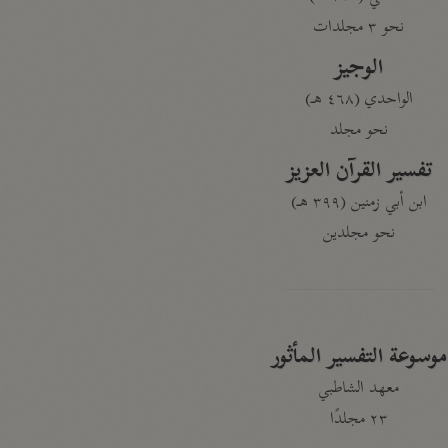
نحو ٣ مجلدات
الوجيز
الواحدي (٤٦٨ هـ)
نحو مجلد
تفسير القرآن العزيز
ابن أبي زمنين (٣٩٩ هـ)
نحو مجلدين
موسوعة التفسير المأثور
معهد الشاطبي
٢٣ مجلدًا