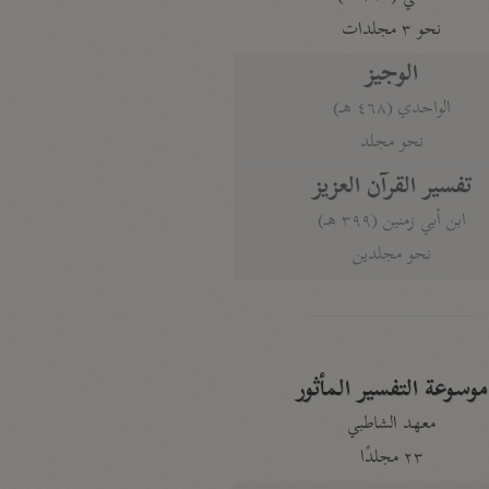
نحو ٣ مجلدات
الوجيز
الواحدي (٤٦٨ هـ)
نحو مجلد
تفسير القرآن العزيز
ابن أبي زمنين (٣٩٩ هـ)
نحو مجلدين
موسوعة التفسير المأثور
معهد الشاطبي
٢٣ مجلدًا