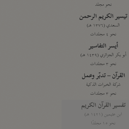
نحو مجلد
تيسير الكريم الرحمن
السعدي (١٣٧٦ هـ)
نحو ٤ مجلدات
أيسر التفاسير
أبو بكر الجزائري (١٤٣٩ هـ)
نحو ٣ مجلدات
القرآن – تدبّر وعمل
شركة الخبرات الذكية
نحو ٣ مجلدات
تفسير القرآن الكريم
ابن عثيمين (١٤٢١ هـ)
نحو ١٥ مجلدًا