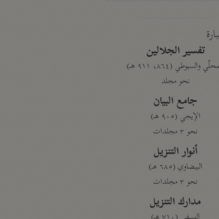
بارة
تفسير الجلالين
حلّي والسيوطي (٨٦٤، ٩١١ هـ)
نحو مجلد
جامع البيان
الإيجي (٩٠٥ هـ)
نحو ٣ مجلدات
أنوار التنزيل
البيضاوي (٦٨٥ هـ)
نحو ٣ مجلدات
مدارك التنزيل
النسفي (٧١٠ هـ)