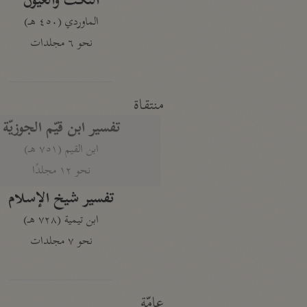
النكت والعيون
الماوردي (٤٥٠ هـ)
نحو ٦ مجلدات
منتقاة
تفسير ابن قيّم الجوزيّة
ابن القيم (٧٥١ هـ)
نحو ١٢ مجلدًا
تفسير شيخ الإسلام
ابن تيمية (٧٢٨ هـ)
نحو ٧ مجلدات
عامّة