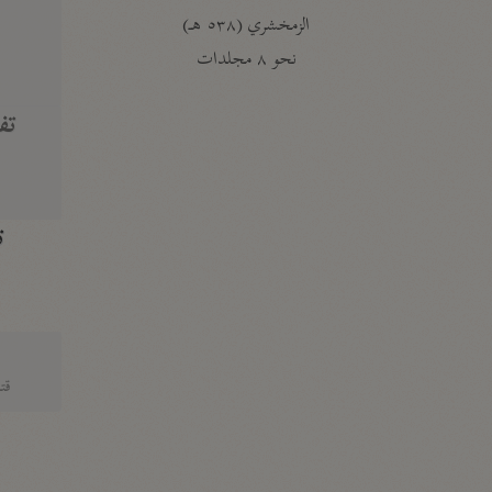
الزمخشري (٥٣٨ هـ)
ج
نحو ٨ مجلدات
تف
ت
قتا