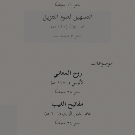
نحو ١١ مجلدًا
التسهيل لعلوم التنزيل
ابن جُزَيّ (٧٤١ هـ)
نحو ٣ مجلدات
موسوعات
روح المعاني
الآلوسي (١٢٧٠ هـ)
نحو ٢٨ مجلدًا
مفاتيح الغيب
فخر الدين الرازي (٦٠٦ هـ)
نحو ٢٤ مجلدًا