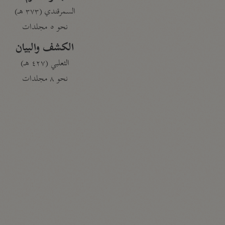
السمرقندي (٣٧٣ هـ)
نحو ٥ مجلدات
الكشف والبيان
الثعلبي (٤٢٧ هـ)
نحو ٨ مجلدات