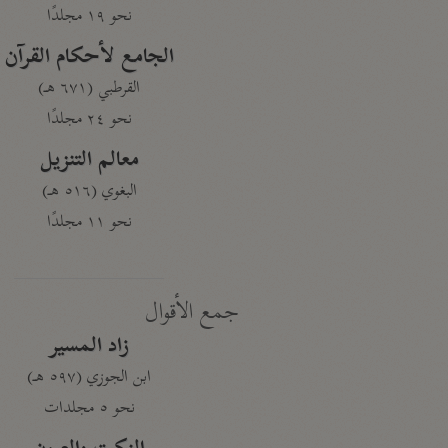
نحو ١٩ مجلدًا
الجامع لأحكام القرآن
القرطبي (٦٧١ هـ)
نحو ٢٤ مجلدًا
معالم التنزيل
البغوي (٥١٦ هـ)
نحو ١١ مجلدًا
جمع الأقوال
زاد المسير
ابن الجوزي (٥٩٧ هـ)
نحو ٥ مجلدات