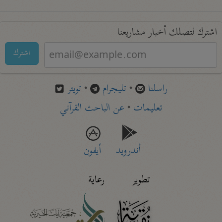
اشترك لتصلك أخبار مشاريعنا
اشترك
راسلنا
•
تليجرام
•
تويتر
تعليمات
•
عن الباحث القرآني
أندرويد
أيفون
تطوير
رعاية