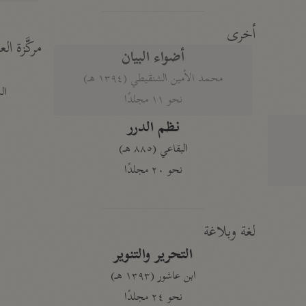
أخرى
مركَّزة الع
أضواء البيان
محمد الأمين الشنقيطي (١٣٩٤ هـ)
الم
نحو ١١ مجلدًا
نظم الدرر
البقاعي (٨٨٥ هـ)
نحو ٢٠ مجلدًا
لغة وبلاغة
التحرير والتنوير
ابن عاشور (١٣٩٣ هـ)
نحو ٢٤ مجلدًا