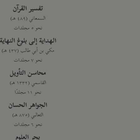
تفسير القرآن
السمعاني (٤٨٩ هـ)
نحو ٥ مجلدات
الهداية إلى بلوغ النهاية
مكي بن أبي طالب (٤٣٧ هـ)
نحو ٧ مجلدات
محاسن التأويل
القاسمي (١٣٣٢ هـ)
نحو ١١ مجلدًا
الجواهر الحسان
الثعالبي (٨٧٥ هـ)
نحو ٦ مجلدات
بحر العلوم