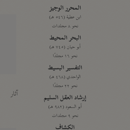
المحرر الوجيز
ابن عطية (٥٤٦ هـ)
نحو ٨ مجلدات
البحر المحيط
أبو حيان (٧٤٥ هـ)
نحو ١٦ مجلدًا
التفسير البسيط
الواحدي (٤٦٨ هـ)
نحو ٢٢ مجلدًا
آثار
إرشاد العقل السليم
أبو السعود (٩٨٢ هـ)
نحو ٩ مجلدات
الكشاف