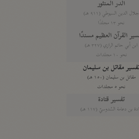
الدر المنثور
لال الدين السيوطي (٩١١ هـ)
نحو ١٣ مجلدًا
سير القرآن العظيم مسندًا
ابن أبي حاتم الرازي (٣٢٧ هـ)
نحو ١٠ مجلدات
فسير مقاتل بن سليمان
مقاتل بن سليمان (١٥٠ هـ)
نحو ٥ مجلدات
تفسير قتادة
دة بن دعامة السّدوسيّ (١١٧ هـ)