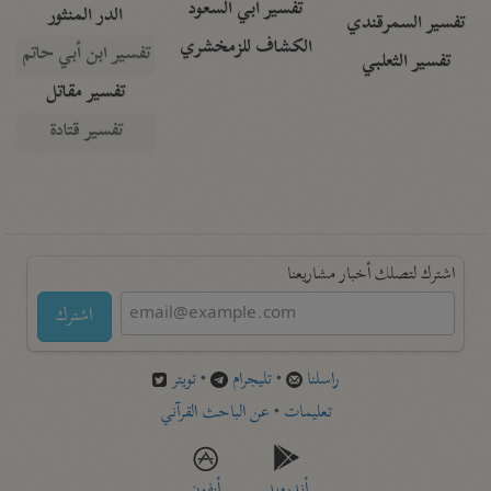
تفسير أبي السعود
الدر المنثور
تفسير السمرقندي
الكشاف للزمخشري
تفسير ابن أبي حاتم
تفسير الثعلبي
تفسير مقاتل
تفسير قتادة
اشترك لتصلك أخبار مشاريعنا
اشترك
راسلنا
•
تليجرام
•
تويتر
تعليمات
•
عن الباحث القرآني
أندرويد
أيفون