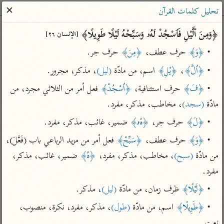
ساهم معنا في نشر القرآن والعلم الشرعي
✕
تحليل كلمات القرآن
الباحث القرآني
﴿وَمِنَ ٱلَّيْلِ فَٱسْجُدْ لَهُۥ وَسَبِّحْهُ لَيْلًا طَوِيلًا﴾ 
[الإنسان ٢٦]
• 
﴿وَ﴾
 حرف عطف، 
﴿مِنَ﴾
 حرف جر.
بحث
تفسير
علوم
مصاحف
معاجم
• 
﴿ٱلَّ﴾
، 
﴿يْلِ﴾
 اسم، من مادّة 
(ليل)
، مذكر، مجرور.
• 
﴿فَ﴾
 حرف استئنافية، 
﴿ٱسْجُدْ﴾
 فعل أمر من الثلاثي مجرد، من 
Type 2 or more characters for results.
مادّة 
(سجد)
، مخاطب، مذكر، مفرد.
• 
﴿لَ﴾
 حرف جر، 
﴿هُۥ﴾
 ضمير، غائب، مذكر، مفرد.
Type 1 or more
أمّهات
عامّة
معاصرة
characters for results.
• 
﴿وَ﴾
 حرف عطف، 
﴿سَبِّحْ﴾
 فعل أمر من مزيد الرباعي باب (فَعَّلَ)، 
تفسير الطبري
فتح البيان للقنوجي
الميسر
من مادّة 
(سبح)
، مخاطب، مذكر، مفرد، 
﴿هُ﴾
 ضمير، غائب، مذكر، 
تفسير ابن كثير
فتح القدير للشوكاني
المختصر في
التفسير
مفرد.
تفسير القرطبي
تفسير ابن جزي
تفسير السعدي
• 
﴿لَيْلًا﴾
 ظرف زمان، من مادّة 
(ليل)
، مذكر.
تفسير البغوي
أيسر التفاسير
• 
﴿طَوِيلًا﴾
 اسم، من مادّة 
(طول)
، مذكر، مفرد، نكرة، منصوب، 
موسوعات
القرآن – تدبر وعمل
نعت.