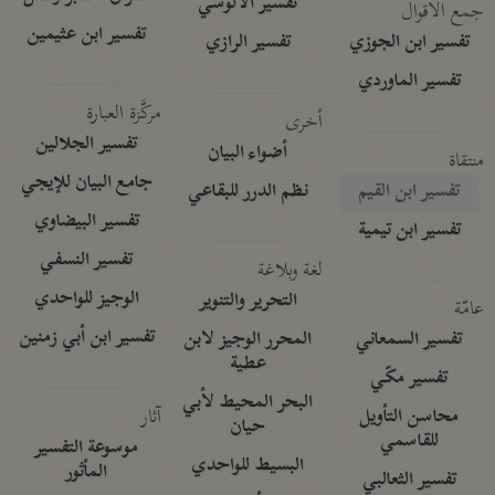
تفسير الآلوسي
جمع الأقوال
تفسير ابن عثيمين
تفسير ابن الجوزي
تفسير الرازي
تفسير الماوردي
مركَّزة العبارة
أخرى
تفسير الجلالين
أضواء البيان
منتقاة
جامع البيان للإيجي
تفسير ابن القيم
نظم الدرر للبقاعي
تفسير البيضاوي
تفسير ابن تيمية
تفسير النسفي
لغة وبلاغة
الوجيز للواحدي
التحرير والتنوير
عامّة
تفسير ابن أبي زمنين
تفسير السمعاني
المحرر الوجيز لابن
عطية
تفسير مكّي
البحر المحيط لأبي
آثار
محاسن التأويل
حيان
للقاسمي
موسوعة التفسير
البسيط للواحدي
المأثور
تفسير الثعالبي