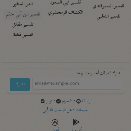
تفسير أبي السعود
الدر المنثور
تفسير السمرقندي
الكشاف للزمخشري
تفسير ابن أبي حاتم
تفسير الثعلبي
تفسير مقاتل
تفسير قتادة
اشترك لتصلك أخبار مشاريعنا
اشترك
راسلنا
•
تليجرام
•
تويتر
تعليمات
•
عن الباحث القرآني
أندرويد
أيفون