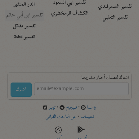
تفسير أبي السعود
الدر المنثور
تفسير السمرقندي
الكشاف للزمخشري
تفسير ابن أبي حاتم
تفسير الثعلبي
تفسير مقاتل
تفسير قتادة
اشترك لتصلك أخبار مشاريعنا
اشترك
راسلنا
•
تليجرام
•
تويتر
تعليمات
•
عن الباحث القرآني
أندرويد
أيفون