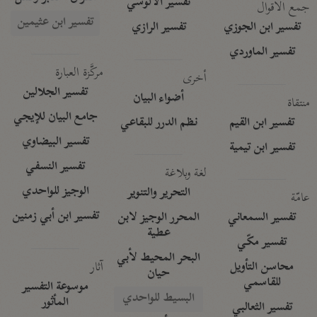
تفسير الآلوسي
جمع الأقوال
تفسير ابن عثيمين
تفسير ابن الجوزي
تفسير الرازي
تفسير الماوردي
مركَّزة العبارة
أخرى
تفسير الجلالين
أضواء البيان
منتقاة
جامع البيان للإيجي
تفسير ابن القيم
نظم الدرر للبقاعي
تفسير البيضاوي
تفسير ابن تيمية
تفسير النسفي
لغة وبلاغة
الوجيز للواحدي
التحرير والتنوير
عامّة
تفسير ابن أبي زمنين
تفسير السمعاني
المحرر الوجيز لابن
عطية
تفسير مكّي
البحر المحيط لأبي
آثار
محاسن التأويل
حيان
للقاسمي
موسوعة التفسير
البسيط للواحدي
المأثور
تفسير الثعالبي