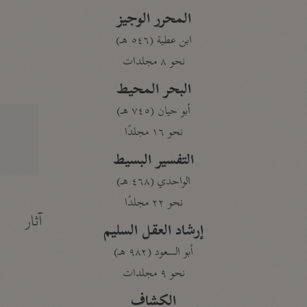
المحرر الوجيز
ابن عطية (٥٤٦ هـ)
نحو ٨ مجلدات
البحر المحيط
أبو حيان (٧٤٥ هـ)
نحو ١٦ مجلدًا
التفسير البسيط
الواحدي (٤٦٨ هـ)
نحو ٢٢ مجلدًا
آثار
إرشاد العقل السليم
أبو السعود (٩٨٢ هـ)
نحو ٩ مجلدات
الكشاف