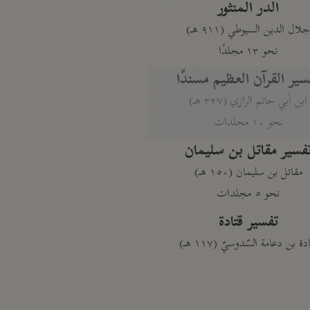
الدر المنثور
لال الدين السيوطي (٩١١ هـ)
نحو ١٣ مجلدًا
سير القرآن العظيم مسندًا
ابن أبي حاتم الرازي (٣٢٧ هـ)
نحو ١٠ مجلدات
فسير مقاتل بن سليمان
مقاتل بن سليمان (١٥٠ هـ)
نحو ٥ مجلدات
تفسير قتادة
دة بن دعامة السّدوسيّ (١١٧ هـ)