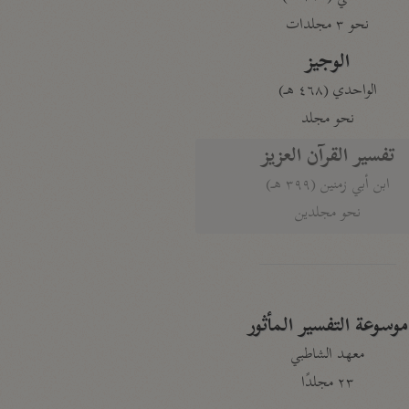
نحو ٣ مجلدات
الوجيز
الواحدي (٤٦٨ هـ)
نحو مجلد
تفسير القرآن العزيز
ابن أبي زمنين (٣٩٩ هـ)
نحو مجلدين
موسوعة التفسير المأثور
معهد الشاطبي
٢٣ مجلدًا