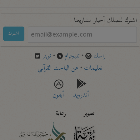
اشترك لتصلك أخبار مشاريعنا
اشترك
راسلنا
•
تليجرام
•
تويتر
تعليمات
•
عن الباحث القرآني
أندرويد
أيفون
تطوير
رعاية