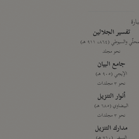
بارة
تفسير الجلالين
حلّي والسيوطي (٨٦٤، ٩١١ هـ)
نحو مجلد
جامع البيان
الإيجي (٩٠٥ هـ)
نحو ٣ مجلدات
أنوار التنزيل
البيضاوي (٦٨٥ هـ)
نحو ٣ مجلدات
مدارك التنزيل
النسفي (٧١٠ هـ)