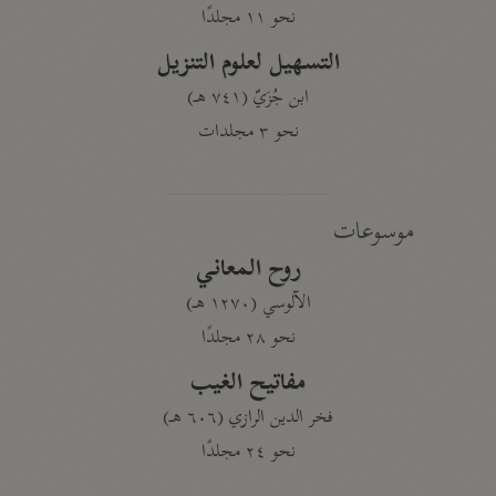
نحو ١١ مجلدًا
التسهيل لعلوم التنزيل
ابن جُزَيّ (٧٤١ هـ)
نحو ٣ مجلدات
موسوعات
روح المعاني
الآلوسي (١٢٧٠ هـ)
نحو ٢٨ مجلدًا
مفاتيح الغيب
فخر الدين الرازي (٦٠٦ هـ)
نحو ٢٤ مجلدًا