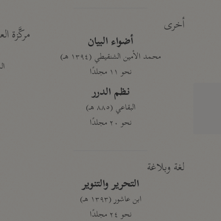
أخرى
مركَّزة الع
أضواء البيان
محمد الأمين الشنقيطي (١٣٩٤ هـ)
الم
نحو ١١ مجلدًا
نظم الدرر
البقاعي (٨٨٥ هـ)
نحو ٢٠ مجلدًا
لغة وبلاغة
التحرير والتنوير
ابن عاشور (١٣٩٣ هـ)
نحو ٢٤ مجلدًا