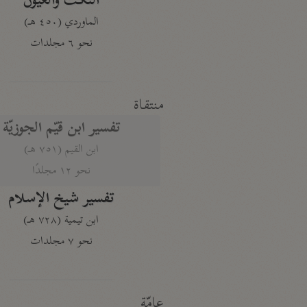
النكت والعيون
الماوردي (٤٥٠ هـ)
نحو ٦ مجلدات
منتقاة
تفسير ابن قيّم الجوزيّة
ابن القيم (٧٥١ هـ)
نحو ١٢ مجلدًا
تفسير شيخ الإسلام
ابن تيمية (٧٢٨ هـ)
نحو ٧ مجلدات
عامّة