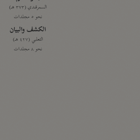
السمرقندي (٣٧٣ هـ)
نحو ٥ مجلدات
الكشف والبيان
الثعلبي (٤٢٧ هـ)
نحو ٨ مجلدات