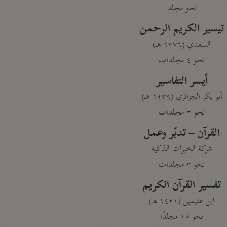
نحو مجلد
تيسير الكريم الرحمن
السعدي (١٣٧٦ هـ)
نحو ٤ مجلدات
أيسر التفاسير
أبو بكر الجزائري (١٤٣٩ هـ)
نحو ٣ مجلدات
القرآن – تدبّر وعمل
شركة الخبرات الذكية
نحو ٣ مجلدات
تفسير القرآن الكريم
ابن عثيمين (١٤٢١ هـ)
نحو ١٥ مجلدًا