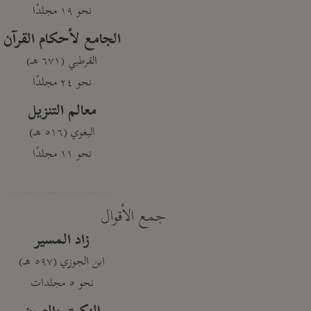
نحو ١٩ مجلدًا
الجامع لأحكام القرآن
القرطبي (٦٧١ هـ)
نحو ٢٤ مجلدًا
معالم التنزيل
البغوي (٥١٦ هـ)
نحو ١١ مجلدًا
جمع الأقوال
زاد المسير
ابن الجوزي (٥٩٧ هـ)
نحو ٥ مجلدات