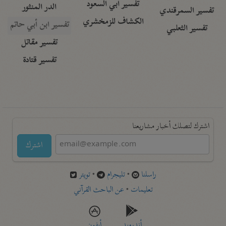
تفسير أبي السعود
الدر المنثور
تفسير السمرقندي
الكشاف للزمخشري
تفسير ابن أبي حاتم
تفسير الثعلبي
تفسير مقاتل
تفسير قتادة
اشترك لتصلك أخبار مشاريعنا
اشترك
راسلنا
•
تليجرام
•
تويتر
تعليمات
•
عن الباحث القرآني
أندرويد
أيفون