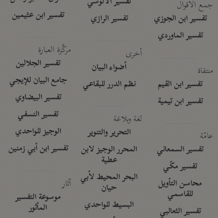
تفسير الآلوسي
جمع الأقوال
تفسير ابن عثيمين
تفسير ابن الجوزي
تفسير الرازي
تفسير الماوردي
مركَّزة العبارة
أخرى
تفسير الجلالين
أضواء البيان
منتقاة
جامع البيان للإيجي
تفسير ابن القيم
نظم الدرر للبقاعي
تفسير البيضاوي
تفسير ابن تيمية
تفسير النسفي
لغة وبلاغة
الوجيز للواحدي
التحرير والتنوير
عامّة
تفسير ابن أبي زمنين
تفسير السمعاني
المحرر الوجيز لابن
عطية
تفسير مكّي
البحر المحيط لأبي
آثار
محاسن التأويل
حيان
للقاسمي
موسوعة التفسير
البسيط للواحدي
المأثور
تفسير الثعالبي