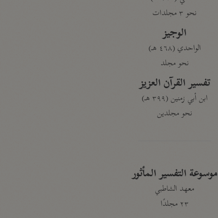
نحو ٣ مجلدات
الوجيز
الواحدي (٤٦٨ هـ)
نحو مجلد
تفسير القرآن العزيز
ابن أبي زمنين (٣٩٩ هـ)
نحو مجلدين
موسوعة التفسير المأثور
معهد الشاطبي
٢٣ مجلدًا