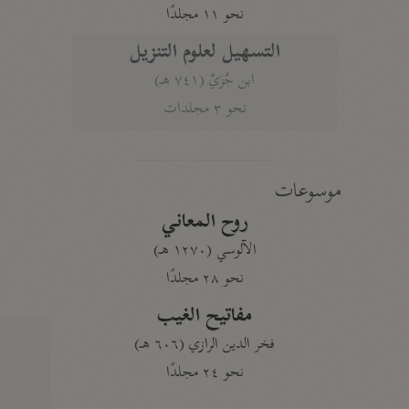
نحو ١١ مجلدًا
التسهيل لعلوم التنزيل
ابن جُزَيّ (٧٤١ هـ)
نحو ٣ مجلدات
موسوعات
روح المعاني
الآلوسي (١٢٧٠ هـ)
نحو ٢٨ مجلدًا
مفاتيح الغيب
فخر الدين الرازي (٦٠٦ هـ)
نحو ٢٤ مجلدًا