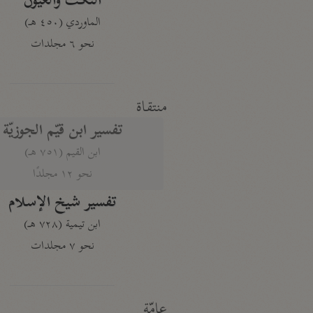
النكت والعيون
الماوردي (٤٥٠ هـ)
نحو ٦ مجلدات
منتقاة
تفسير ابن قيّم الجوزيّة
ابن القيم (٧٥١ هـ)
نحو ١٢ مجلدًا
تفسير شيخ الإسلام
ابن تيمية (٧٢٨ هـ)
نحو ٧ مجلدات
عامّة