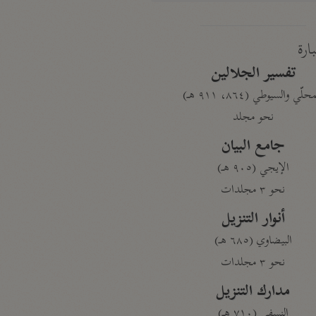
بارة
تفسير الجلالين
حلّي والسيوطي (٨٦٤، ٩١١ هـ)
نحو مجلد
جامع البيان
الإيجي (٩٠٥ هـ)
نحو ٣ مجلدات
أنوار التنزيل
البيضاوي (٦٨٥ هـ)
نحو ٣ مجلدات
مدارك التنزيل
النسفي (٧١٠ هـ)