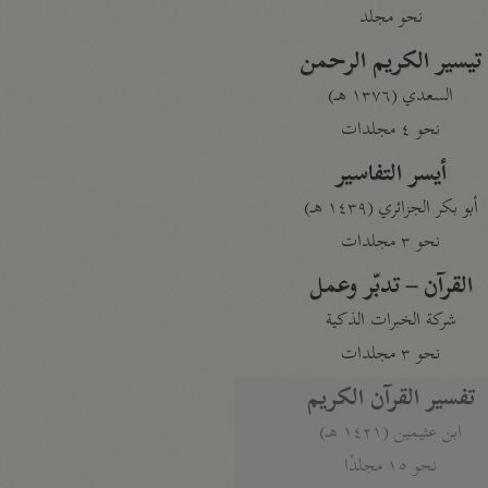
نحو مجلد
تيسير الكريم الرحمن
السعدي (١٣٧٦ هـ)
نحو ٤ مجلدات
أيسر التفاسير
أبو بكر الجزائري (١٤٣٩ هـ)
نحو ٣ مجلدات
القرآن – تدبّر وعمل
شركة الخبرات الذكية
نحو ٣ مجلدات
تفسير القرآن الكريم
ابن عثيمين (١٤٢١ هـ)
نحو ١٥ مجلدًا