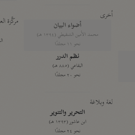
أخرى
مركَّزة الع
أضواء البيان
محمد الأمين الشنقيطي (١٣٩٤ هـ)
الم
نحو ١١ مجلدًا
نظم الدرر
البقاعي (٨٨٥ هـ)
نحو ٢٠ مجلدًا
لغة وبلاغة
التحرير والتنوير
ابن عاشور (١٣٩٣ هـ)
نحو ٢٤ مجلدًا