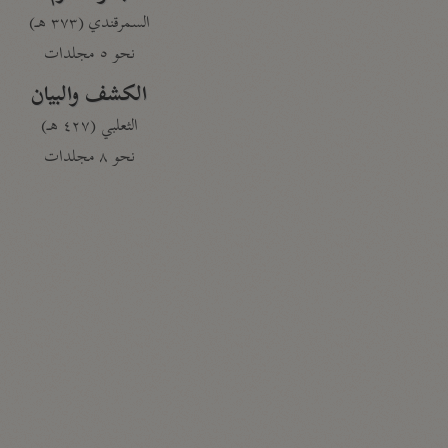
السمرقندي (٣٧٣ هـ)
نحو ٥ مجلدات
الكشف والبيان
الثعلبي (٤٢٧ هـ)
نحو ٨ مجلدات