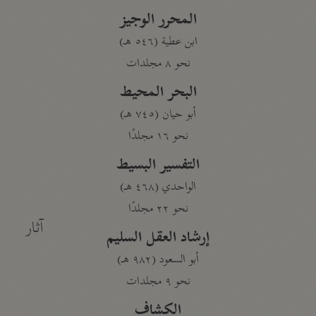
المحرر الوجيز
ابن عطية (٥٤٦ هـ)
نحو ٨ مجلدات
البحر المحيط
أبو حيان (٧٤٥ هـ)
نحو ١٦ مجلدًا
التفسير البسيط
الواحدي (٤٦٨ هـ)
نحو ٢٢ مجلدًا
آثار
إرشاد العقل السليم
أبو السعود (٩٨٢ هـ)
نحو ٩ مجلدات
الكشاف