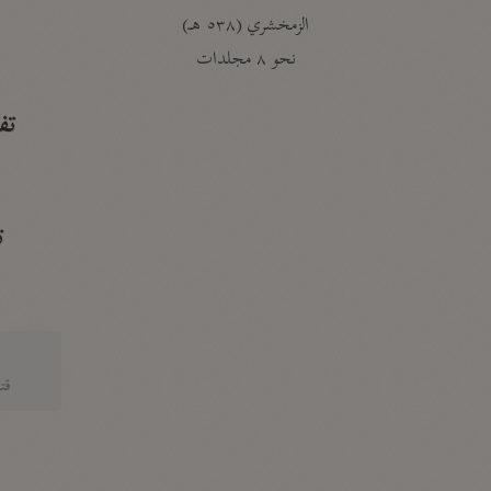
الزمخشري (٥٣٨ هـ)
ج
نحو ٨ مجلدات
تف
ت
قتا