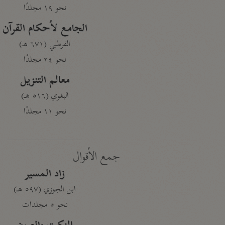
نحو ١٩ مجلدًا
الجامع لأحكام القرآن
القرطبي (٦٧١ هـ)
نحو ٢٤ مجلدًا
معالم التنزيل
البغوي (٥١٦ هـ)
نحو ١١ مجلدًا
جمع الأقوال
زاد المسير
ابن الجوزي (٥٩٧ هـ)
نحو ٥ مجلدات