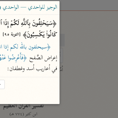
الوجيز للواحدي — الواحدي (٤٦٨ هـ)
كَانُوا۟ یَكۡسِبُونَ﴾ 
[التوبة ٩٥]
بحث
تفسير
﴿سيحلفون بالله لكم إذا ا
إعراض الصَّفح 
﴿فَأَعْرِضُوا عَنْ
 characters for results.
في أعاريب أسد وغطفان:
أمّهات
جامع البيان
→
ابن جرير الطبري (٣١٠ هـ)
نحو ٢٨ مجلدًا
تفسير القرآن العظيم
ابن كثير (٧٧٤ هـ)