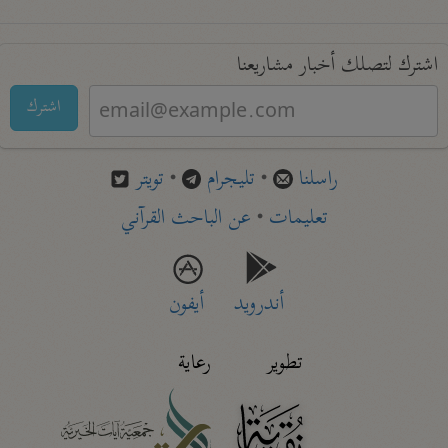
اشترك لتصلك أخبار مشاريعنا
اشترك
راسلنا
•
تليجرام
•
تويتر
تعليمات
•
عن الباحث القرآني
أندرويد
أيفون
تطوير
رعاية