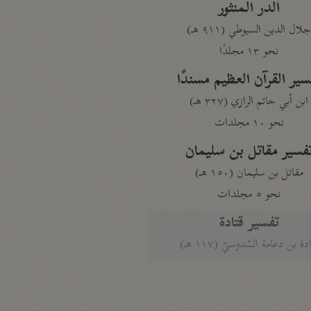
الدر المنثور
لال الدين السيوطي (٩١١ هـ)
نحو ١٣ مجلدًا
سير القرآن العظيم مسندًا
ابن أبي حاتم الرازي (٣٢٧ هـ)
نحو ١٠ مجلدات
فسير مقاتل بن سليمان
مقاتل بن سليمان (١٥٠ هـ)
نحو ٥ مجلدات
تفسير قتادة
دة بن دعامة السّدوسيّ (١١٧ هـ)