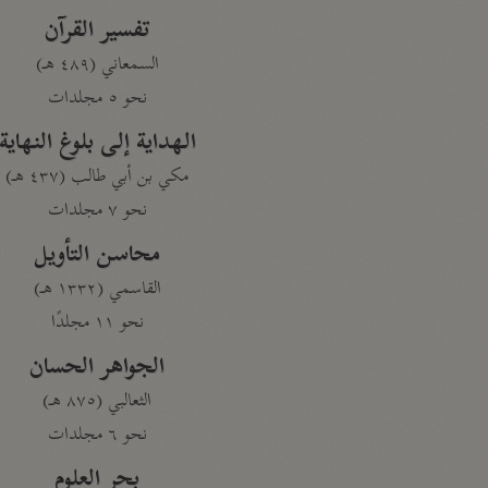
تفسير القرآن
السمعاني (٤٨٩ هـ)
نحو ٥ مجلدات
الهداية إلى بلوغ النهاية
مكي بن أبي طالب (٤٣٧ هـ)
نحو ٧ مجلدات
محاسن التأويل
القاسمي (١٣٣٢ هـ)
نحو ١١ مجلدًا
الجواهر الحسان
الثعالبي (٨٧٥ هـ)
نحو ٦ مجلدات
بحر العلوم