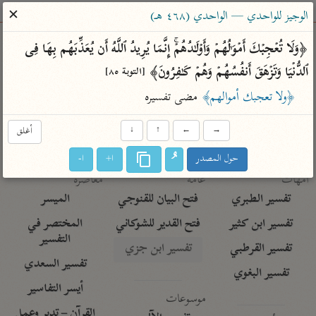
ساهم معنا في نشر القرآن والعلم الشرعي
✕
الوجيز للواحدي — الواحدي (٤٦٨ هـ)
الباحث القرآني
﴿وَلَا تُعۡجِبۡكَ أَمۡوَ ٰ⁠لُهُمۡ وَأَوۡلَـٰدُهُمۡۚ إِنَّمَا یُرِیدُ ٱللَّهُ أَن یُعَذِّبَهُم بِهَا فِی 
ٱلدُّنۡیَا وَتَزۡهَقَ أَنفُسُهُمۡ وَهُمۡ كَـٰفِرُونَ﴾ 
[التوبة ٨٥]
بحث
تفسير
علوم
مصاحف
معاجم
﴿ولا تعجبك أموالهم﴾
 مضى تفسيره
→
←
↑
↓
أغلق
Type 2 or more characters for results.
حول المصدر
ا+
ا-
Type 1 or more
أمّهات
عامّة
معاصرة
characters for results.
تفسير الطبري
فتح البيان للقنوجي
الميسر
تفسير ابن كثير
فتح القدير للشوكاني
المختصر في
التفسير
تفسير القرطبي
تفسير ابن جزي
تفسير السعدي
تفسير البغوي
أيسر التفاسير
موسوعات
القرآن – تدبر وعمل