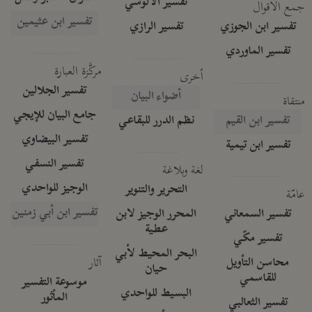
تفسير الآلوسي
جمع الأقوال
تفسير ابن عثيمين
تفسير ابن الجوزي
تفسير الرازي
تفسير الماوردي
مركَّزة العبارة
أخرى
تفسير الجلالين
أضواء البيان
منتقاة
جامع البيان للإيجي
تفسير ابن القيم
نظم الدرر للبقاعي
تفسير البيضاوي
تفسير ابن تيمية
تفسير النسفي
لغة وبلاغة
الوجيز للواحدي
التحرير والتنوير
عامّة
تفسير ابن أبي زمنين
تفسير السمعاني
المحرر الوجيز لابن
عطية
تفسير مكّي
البحر المحيط لأبي
آثار
محاسن التأويل
حيان
للقاسمي
موسوعة التفسير
البسيط للواحدي
المأثور
تفسير الثعالبي