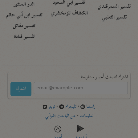
تفسير أبي السعود
الدر المنثور
تفسير السمرقندي
الكشاف للزمخشري
تفسير ابن أبي حاتم
تفسير الثعلبي
تفسير مقاتل
تفسير قتادة
اشترك لتصلك أخبار مشاريعنا
اشترك
راسلنا
•
تليجرام
•
تويتر
تعليمات
•
عن الباحث القرآني
أندرويد
أيفون