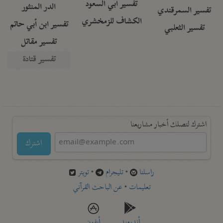
تفسير أبي السعود
الدر المنثور
تفسير السمرقندي
الكشاف للزمخشري
تفسير ابن أبي حاتم
تفسير الثعلبي
تفسير مقاتل
تفسير قتادة
اشترك لتصلك أخبار مشاريعنا
اشترك
راسلنا
•
تليجرام
•
تويتر
تعليمات
•
عن الباحث القرآني
أندرويد
أيفون