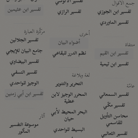
تفسير الآلوسي
جمع الأقوال
تفسير ابن عثيمين
تفسير ابن الجوزي
تفسير الرازي
تفسير الماوردي
مركَّزة العبارة
أخرى
تفسير الجلالين
أضواء البيان
منتقاة
جامع البيان للإيجي
تفسير ابن القيم
نظم الدرر للبقاعي
تفسير البيضاوي
تفسير ابن تيمية
تفسير النسفي
لغة وبلاغة
الوجيز للواحدي
التحرير والتنوير
عامّة
تفسير ابن أبي زمنين
تفسير السمعاني
المحرر الوجيز لابن
عطية
تفسير مكّي
البحر المحيط لأبي
آثار
محاسن التأويل
حيان
للقاسمي
موسوعة التفسير
البسيط للواحدي
المأثور
تفسير الثعالبي