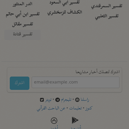
تفسير أبي السعود
الدر المنثور
تفسير السمرقندي
الكشاف للزمخشري
تفسير ابن أبي حاتم
تفسير الثعلبي
تفسير مقاتل
تفسير قتادة
اشترك لتصلك أخبار مشاريعنا
اشترك
راسلنا
•
تليجرام
•
تويتر
كنوز
•
تعليمات
•
عن الباحث القرآني
أندرويد
أيفون