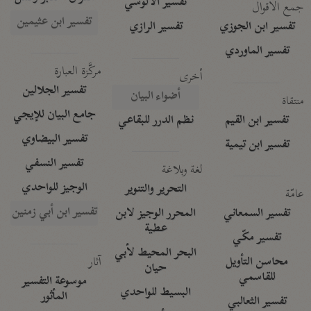
تفسير الآلوسي
جمع الأقوال
تفسير ابن عثيمين
تفسير ابن الجوزي
تفسير الرازي
تفسير الماوردي
مركَّزة العبارة
أخرى
تفسير الجلالين
أضواء البيان
منتقاة
جامع البيان للإيجي
تفسير ابن القيم
نظم الدرر للبقاعي
تفسير البيضاوي
تفسير ابن تيمية
تفسير النسفي
لغة وبلاغة
الوجيز للواحدي
التحرير والتنوير
عامّة
تفسير ابن أبي زمنين
تفسير السمعاني
المحرر الوجيز لابن
عطية
تفسير مكّي
البحر المحيط لأبي
آثار
محاسن التأويل
حيان
للقاسمي
موسوعة التفسير
البسيط للواحدي
المأثور
تفسير الثعالبي