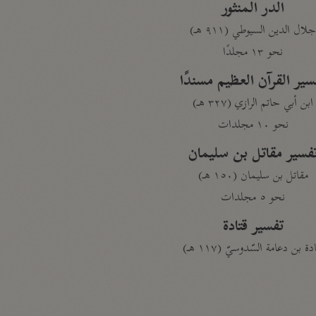
الدر المنثور
لال الدين السيوطي (٩١١ هـ)
نحو ١٣ مجلدًا
سير القرآن العظيم مسندًا
ابن أبي حاتم الرازي (٣٢٧ هـ)
نحو ١٠ مجلدات
فسير مقاتل بن سليمان
مقاتل بن سليمان (١٥٠ هـ)
نحو ٥ مجلدات
تفسير قتادة
دة بن دعامة السّدوسيّ (١١٧ هـ)