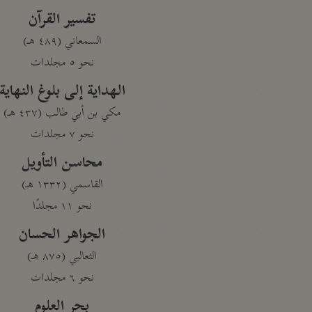
تفسير القرآن
السمعاني (٤٨٩ هـ)
نحو ٥ مجلدات
الهداية إلى بلوغ النهاية
مكي بن أبي طالب (٤٣٧ هـ)
نحو ٧ مجلدات
محاسن التأويل
القاسمي (١٣٣٢ هـ)
نحو ١١ مجلدًا
الجواهر الحسان
الثعالبي (٨٧٥ هـ)
نحو ٦ مجلدات
بحر العلوم