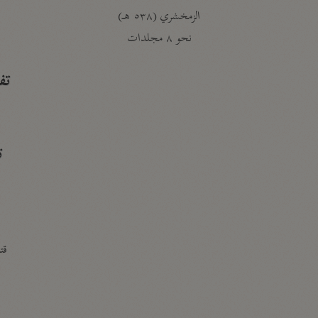
الزمخشري (٥٣٨ هـ)
ج
نحو ٨ مجلدات
تف
ت
قتا