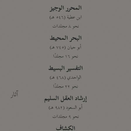
المحرر الوجيز
ابن عطية (٥٤٦ هـ)
نحو ٨ مجلدات
البحر المحيط
أبو حيان (٧٤٥ هـ)
نحو ١٦ مجلدًا
التفسير البسيط
الواحدي (٤٦٨ هـ)
نحو ٢٢ مجلدًا
آثار
إرشاد العقل السليم
أبو السعود (٩٨٢ هـ)
نحو ٩ مجلدات
الكشاف