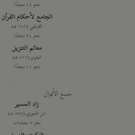
نحو ١٩ مجلدًا
الجامع لأحكام القرآن
القرطبي (٦٧١ هـ)
نحو ٢٤ مجلدًا
معالم التنزيل
البغوي (٥١٦ هـ)
نحو ١١ مجلدًا
جمع الأقوال
زاد المسير
ابن الجوزي (٥٩٧ هـ)
نحو ٥ مجلدات