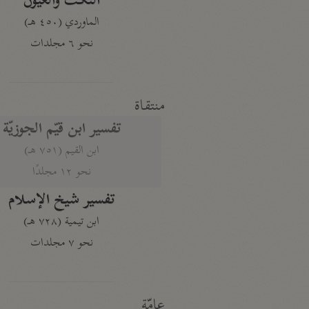
النكت والعيون
الماوردي (٤٥٠ هـ)
نحو ٦ مجلدات
منتقاة
تفسير ابن قيّم الجوزيّة
ابن القيم (٧٥١ هـ)
نحو ١٢ مجلدًا
تفسير شيخ الإسلام
ابن تيمية (٧٢٨ هـ)
نحو ٧ مجلدات
عامّة