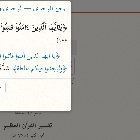
الوجيز للواحدي — الواحدي (٤٦٨ هـ)
﴿یَـٰۤأَیُّهَا ٱلَّذِینَ ءَامَنُوا۟ قَـٰتِلُ
١٢٣]
بحث
تفسير
﴿يا أيها الذين آمنوا قاتلوا
﴿وليجدوا فيكم غلظة﴾
 شدَّةً
 characters for results.
أمّهات
→
جامع البيان
ابن جرير الطبري (٣١٠ هـ)
نحو ٢٨ مجلدًا
تفسير القرآن العظيم
ابن كثير (٧٧٤ هـ)