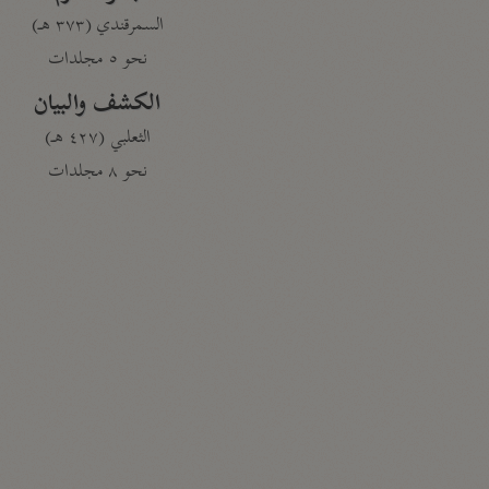
السمرقندي (٣٧٣ هـ)
نحو ٥ مجلدات
الكشف والبيان
الثعلبي (٤٢٧ هـ)
نحو ٨ مجلدات