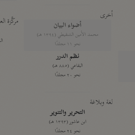
أخرى
مركَّزة الع
أضواء البيان
محمد الأمين الشنقيطي (١٣٩٤ هـ)
الم
نحو ١١ مجلدًا
نظم الدرر
البقاعي (٨٨٥ هـ)
نحو ٢٠ مجلدًا
لغة وبلاغة
التحرير والتنوير
ابن عاشور (١٣٩٣ هـ)
نحو ٢٤ مجلدًا