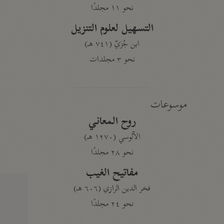
نحو ١١ مجلدًا
التسهيل لعلوم التنزيل
ابن جُزَيّ (٧٤١ هـ)
نحو ٣ مجلدات
موسوعات
روح المعاني
الآلوسي (١٢٧٠ هـ)
نحو ٢٨ مجلدًا
مفاتيح الغيب
فخر الدين الرازي (٦٠٦ هـ)
نحو ٢٤ مجلدًا