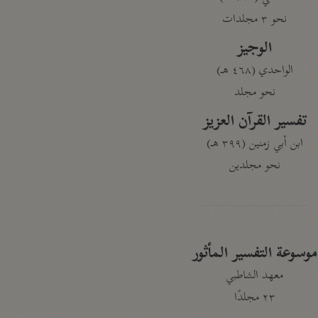
نحو ٣ مجلدات
الوجيز
الواحدي (٤٦٨ هـ)
نحو مجلد
تفسير القرآن العزيز
ابن أبي زمنين (٣٩٩ هـ)
نحو مجلدين
موسوعة التفسير المأثور
معهد الشاطبي
٢٣ مجلدًا