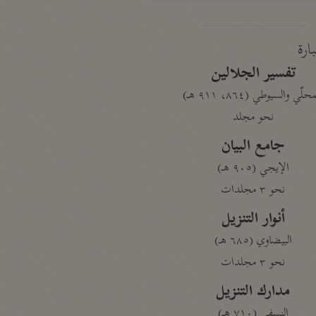
بارة
تفسير الجلالين
حلّي والسيوطي (٨٦٤، ٩١١ هـ)
نحو مجلد
جامع البيان
الإيجي (٩٠٥ هـ)
نحو ٣ مجلدات
أنوار التنزيل
البيضاوي (٦٨٥ هـ)
نحو ٣ مجلدات
مدارك التنزيل
النسفي (٧١٠ هـ)