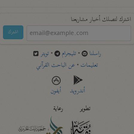
اشترك لتصلك أخبار مشاريعنا
اشترك
راسلنا
•
تليجرام
•
تويتر
تعليمات
•
عن الباحث القرآني
أندرويد
أيفون
تطوير
رعاية