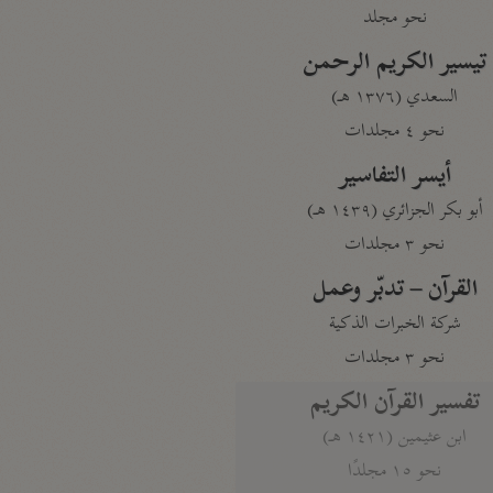
نحو مجلد
تيسير الكريم الرحمن
السعدي (١٣٧٦ هـ)
نحو ٤ مجلدات
أيسر التفاسير
أبو بكر الجزائري (١٤٣٩ هـ)
نحو ٣ مجلدات
القرآن – تدبّر وعمل
شركة الخبرات الذكية
نحو ٣ مجلدات
تفسير القرآن الكريم
ابن عثيمين (١٤٢١ هـ)
نحو ١٥ مجلدًا