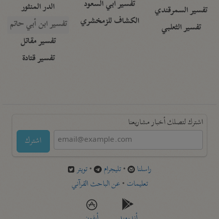
تفسير أبي السعود
الدر المنثور
تفسير السمرقندي
الكشاف للزمخشري
تفسير ابن أبي حاتم
تفسير الثعلبي
تفسير مقاتل
تفسير قتادة
اشترك لتصلك أخبار مشاريعنا
اشترك
راسلنا
•
تليجرام
•
تويتر
تعليمات
•
عن الباحث القرآني
أندرويد
أيفون