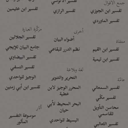
تفسير الآلوسي
جمع الأقوال
تفسير ابن عثيمين
تفسير ابن الجوزي
تفسير الرازي
تفسير الماوردي
مركَّزة العبارة
أخرى
تفسير الجلالين
أضواء البيان
منتقاة
جامع البيان للإيجي
تفسير ابن القيم
نظم الدرر للبقاعي
تفسير البيضاوي
تفسير ابن تيمية
تفسير النسفي
لغة وبلاغة
الوجيز للواحدي
التحرير والتنوير
عامّة
تفسير ابن أبي زمنين
تفسير السمعاني
المحرر الوجيز لابن
عطية
تفسير مكّي
البحر المحيط لأبي
آثار
محاسن التأويل
حيان
للقاسمي
موسوعة التفسير
البسيط للواحدي
المأثور
تفسير الثعالبي