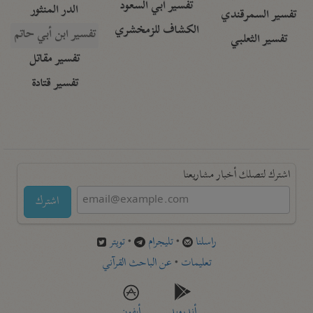
تفسير أبي السعود
الدر المنثور
تفسير السمرقندي
الكشاف للزمخشري
تفسير ابن أبي حاتم
تفسير الثعلبي
تفسير مقاتل
تفسير قتادة
اشترك لتصلك أخبار مشاريعنا
اشترك
راسلنا
•
تليجرام
•
تويتر
تعليمات
•
عن الباحث القرآني
أندرويد
أيفون