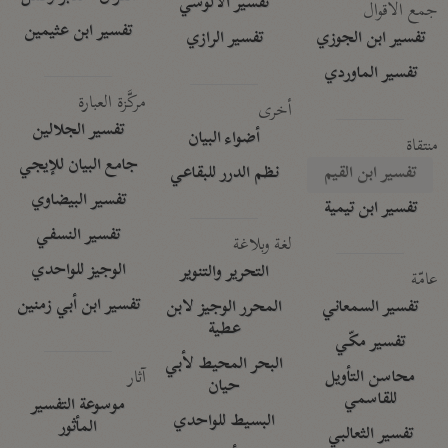
تفسير الآلوسي
جمع الأقوال
تفسير ابن عثيمين
تفسير ابن الجوزي
تفسير الرازي
تفسير الماوردي
مركَّزة العبارة
أخرى
تفسير الجلالين
أضواء البيان
منتقاة
جامع البيان للإيجي
تفسير ابن القيم
نظم الدرر للبقاعي
تفسير البيضاوي
تفسير ابن تيمية
تفسير النسفي
لغة وبلاغة
الوجيز للواحدي
التحرير والتنوير
عامّة
تفسير ابن أبي زمنين
تفسير السمعاني
المحرر الوجيز لابن
عطية
تفسير مكّي
البحر المحيط لأبي
آثار
محاسن التأويل
حيان
للقاسمي
موسوعة التفسير
البسيط للواحدي
المأثور
تفسير الثعالبي