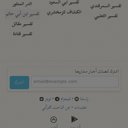
تفسير أبي السعود
الدر المنثور
تفسير السمرقندي
الكشاف للزمخشري
تفسير ابن أبي حاتم
تفسير الثعلبي
تفسير مقاتل
تفسير قتادة
اشترك لتصلك أخبار مشاريعنا
اشترك
راسلنا
•
تليجرام
•
تويتر
تعليمات
•
عن الباحث القرآني
أندرويد
أيفون