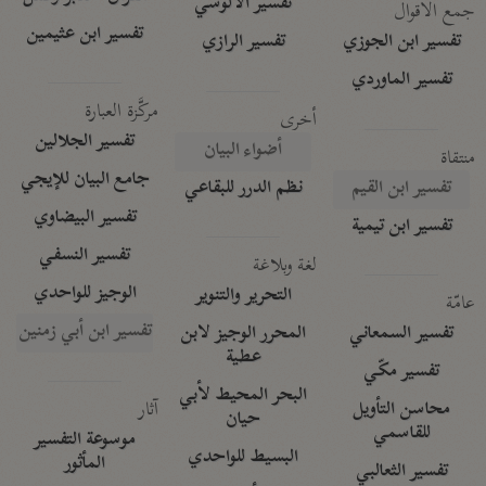
تفسير الآلوسي
جمع الأقوال
تفسير ابن عثيمين
تفسير ابن الجوزي
تفسير الرازي
تفسير الماوردي
مركَّزة العبارة
أخرى
تفسير الجلالين
أضواء البيان
منتقاة
جامع البيان للإيجي
تفسير ابن القيم
نظم الدرر للبقاعي
تفسير البيضاوي
تفسير ابن تيمية
تفسير النسفي
لغة وبلاغة
الوجيز للواحدي
التحرير والتنوير
عامّة
تفسير ابن أبي زمنين
تفسير السمعاني
المحرر الوجيز لابن
عطية
تفسير مكّي
البحر المحيط لأبي
آثار
محاسن التأويل
حيان
للقاسمي
موسوعة التفسير
البسيط للواحدي
المأثور
تفسير الثعالبي