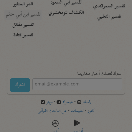
تفسير أبي السعود
الدر المنثور
تفسير السمرقندي
الكشاف للزمخشري
تفسير ابن أبي حاتم
تفسير الثعلبي
تفسير مقاتل
تفسير قتادة
اشترك لتصلك أخبار مشاريعنا
اشترك
راسلنا
•
تليجرام
•
تويتر
كنوز
•
تعليمات
•
عن الباحث القرآني
أندرويد
أيفون