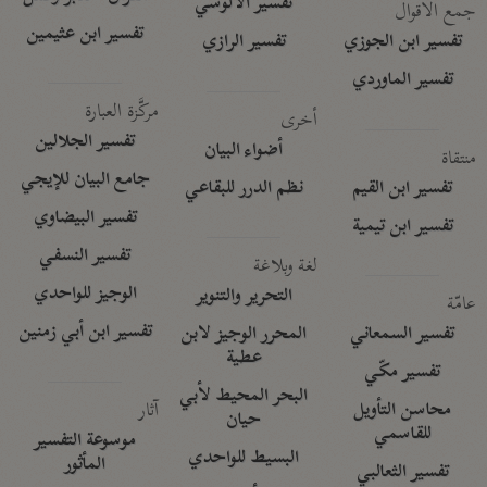
تفسير الآلوسي
جمع الأقوال
تفسير ابن عثيمين
تفسير ابن الجوزي
تفسير الرازي
تفسير الماوردي
مركَّزة العبارة
أخرى
تفسير الجلالين
أضواء البيان
منتقاة
جامع البيان للإيجي
تفسير ابن القيم
نظم الدرر للبقاعي
تفسير البيضاوي
تفسير ابن تيمية
تفسير النسفي
لغة وبلاغة
الوجيز للواحدي
التحرير والتنوير
عامّة
تفسير ابن أبي زمنين
تفسير السمعاني
المحرر الوجيز لابن
عطية
تفسير مكّي
البحر المحيط لأبي
آثار
محاسن التأويل
حيان
للقاسمي
موسوعة التفسير
البسيط للواحدي
المأثور
تفسير الثعالبي