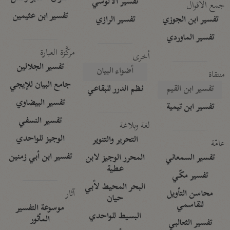
تفسير الآلوسي
جمع الأقوال
تفسير ابن عثيمين
تفسير ابن الجوزي
تفسير الرازي
تفسير الماوردي
مركَّزة العبارة
أخرى
تفسير الجلالين
أضواء البيان
منتقاة
جامع البيان للإيجي
تفسير ابن القيم
نظم الدرر للبقاعي
تفسير البيضاوي
تفسير ابن تيمية
تفسير النسفي
لغة وبلاغة
الوجيز للواحدي
التحرير والتنوير
عامّة
تفسير ابن أبي زمنين
تفسير السمعاني
المحرر الوجيز لابن
عطية
تفسير مكّي
البحر المحيط لأبي
آثار
محاسن التأويل
حيان
للقاسمي
موسوعة التفسير
البسيط للواحدي
المأثور
تفسير الثعالبي