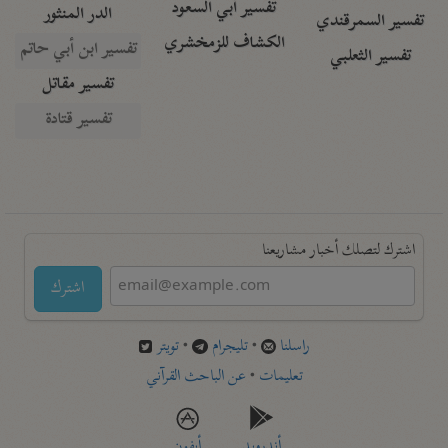
تفسير أبي السعود
الدر المنثور
تفسير السمرقندي
الكشاف للزمخشري
تفسير ابن أبي حاتم
تفسير الثعلبي
تفسير مقاتل
تفسير قتادة
اشترك لتصلك أخبار مشاريعنا
اشترك
راسلنا
•
تليجرام
•
تويتر
تعليمات
•
عن الباحث القرآني
أندرويد
أيفون