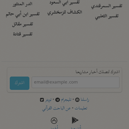
تفسير أبي السعود
الدر المنثور
تفسير السمرقندي
الكشاف للزمخشري
تفسير ابن أبي حاتم
تفسير الثعلبي
تفسير مقاتل
تفسير قتادة
اشترك لتصلك أخبار مشاريعنا
اشترك
راسلنا
•
تليجرام
•
تويتر
تعليمات
•
عن الباحث القرآني
أندرويد
أيفون