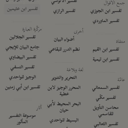
تفسير الآلوسي
جمع الأقوال
تفسير ابن عثيمين
تفسير ابن الجوزي
تفسير الرازي
تفسير الماوردي
مركَّزة العبارة
أخرى
تفسير الجلالين
أضواء البيان
منتقاة
جامع البيان للإيجي
تفسير ابن القيم
نظم الدرر للبقاعي
تفسير البيضاوي
تفسير ابن تيمية
تفسير النسفي
لغة وبلاغة
الوجيز للواحدي
التحرير والتنوير
عامّة
تفسير ابن أبي زمنين
تفسير السمعاني
المحرر الوجيز لابن
عطية
تفسير مكّي
البحر المحيط لأبي
آثار
محاسن التأويل
حيان
للقاسمي
موسوعة التفسير
البسيط للواحدي
المأثور
تفسير الثعالبي