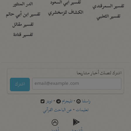
تفسير أبي السعود
الدر المنثور
تفسير السمرقندي
الكشاف للزمخشري
تفسير ابن أبي حاتم
تفسير الثعلبي
تفسير مقاتل
تفسير قتادة
اشترك لتصلك أخبار مشاريعنا
اشترك
راسلنا
•
تليجرام
•
تويتر
تعليمات
•
عن الباحث القرآني
أندرويد
أيفون