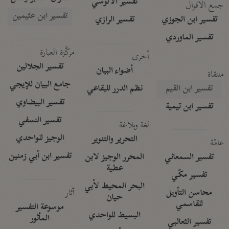
تفسير الآلوسي
جمع الأقوال
تفسير ابن عثيمين
تفسير ابن الجوزي
تفسير الرازي
تفسير الماوردي
مركَّزة العبارة
أخرى
تفسير الجلالين
أضواء البيان
منتقاة
جامع البيان للإيجي
تفسير ابن القيم
نظم الدرر للبقاعي
تفسير البيضاوي
تفسير ابن تيمية
تفسير النسفي
لغة وبلاغة
الوجيز للواحدي
التحرير والتنوير
عامّة
تفسير ابن أبي زمنين
تفسير السمعاني
المحرر الوجيز لابن
عطية
تفسير مكّي
البحر المحيط لأبي
آثار
محاسن التأويل
حيان
للقاسمي
موسوعة التفسير
البسيط للواحدي
المأثور
تفسير الثعالبي