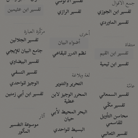
تفسير الآلوسي
جمع الأقوال
تفسير ابن عثيمين
تفسير ابن الجوزي
تفسير الرازي
تفسير الماوردي
مركَّزة العبارة
أخرى
تفسير الجلالين
أضواء البيان
منتقاة
جامع البيان للإيجي
تفسير ابن القيم
نظم الدرر للبقاعي
تفسير البيضاوي
تفسير ابن تيمية
تفسير النسفي
لغة وبلاغة
الوجيز للواحدي
التحرير والتنوير
عامّة
تفسير ابن أبي زمنين
تفسير السمعاني
المحرر الوجيز لابن
عطية
تفسير مكّي
البحر المحيط لأبي
آثار
محاسن التأويل
حيان
للقاسمي
موسوعة التفسير
البسيط للواحدي
المأثور
تفسير الثعالبي