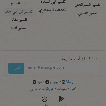
تفسير أبي السعود
الدر المنثور
تفسير السمرقندي
الكشاف للزمخشري
تفسير ابن أبي حاتم
تفسير الثعلبي
تفسير مقاتل
تفسير قتادة
اشترك لتصلك أخبار مشاريعنا
اشترك
راسلنا
•
تليجرام
•
تويتر
كنوز
•
تعليمات
•
عن الباحث القرآني
أندرويد
أيفون