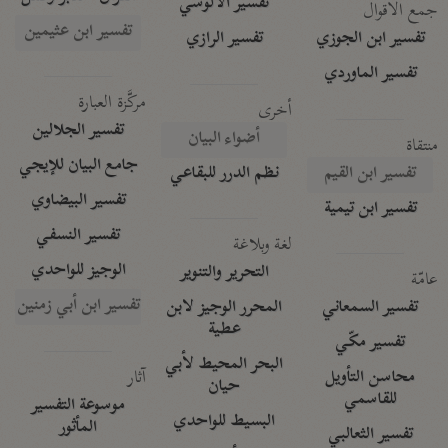
تفسير الآلوسي
جمع الأقوال
تفسير ابن عثيمين
تفسير ابن الجوزي
تفسير الرازي
تفسير الماوردي
مركَّزة العبارة
أخرى
تفسير الجلالين
أضواء البيان
منتقاة
جامع البيان للإيجي
تفسير ابن القيم
نظم الدرر للبقاعي
تفسير البيضاوي
تفسير ابن تيمية
تفسير النسفي
لغة وبلاغة
الوجيز للواحدي
التحرير والتنوير
عامّة
تفسير ابن أبي زمنين
تفسير السمعاني
المحرر الوجيز لابن
عطية
تفسير مكّي
البحر المحيط لأبي
آثار
محاسن التأويل
حيان
للقاسمي
موسوعة التفسير
البسيط للواحدي
المأثور
تفسير الثعالبي