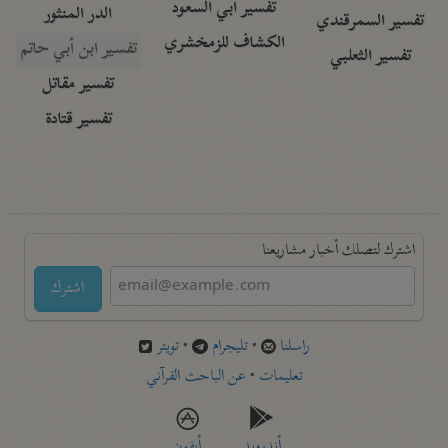
تفسير أبي السعود
الدر المنثور
تفسير السمرقندي
الكشاف للزمخشري
تفسير ابن أبي حاتم
تفسير الثعلبي
تفسير مقاتل
تفسير قتادة
اشترك لتصلك أخبار مشاريعنا
اشترك
راسلنا
•
تليجرام
•
تويتر
تعليمات
•
عن الباحث القرآني
أندرويد
أيفون