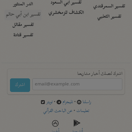
تفسير أبي السعود
الدر المنثور
تفسير السمرقندي
الكشاف للزمخشري
تفسير ابن أبي حاتم
تفسير الثعلبي
تفسير مقاتل
تفسير قتادة
اشترك لتصلك أخبار مشاريعنا
اشترك
راسلنا
•
تليجرام
•
تويتر
تعليمات
•
عن الباحث القرآني
أندرويد
أيفون