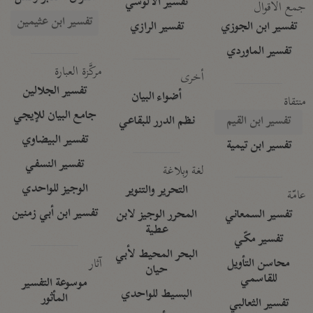
تفسير الآلوسي
جمع الأقوال
تفسير ابن عثيمين
تفسير ابن الجوزي
تفسير الرازي
تفسير الماوردي
مركَّزة العبارة
أخرى
تفسير الجلالين
أضواء البيان
منتقاة
جامع البيان للإيجي
تفسير ابن القيم
نظم الدرر للبقاعي
تفسير البيضاوي
تفسير ابن تيمية
تفسير النسفي
لغة وبلاغة
الوجيز للواحدي
التحرير والتنوير
عامّة
تفسير ابن أبي زمنين
تفسير السمعاني
المحرر الوجيز لابن
عطية
تفسير مكّي
البحر المحيط لأبي
آثار
محاسن التأويل
حيان
للقاسمي
موسوعة التفسير
البسيط للواحدي
المأثور
تفسير الثعالبي