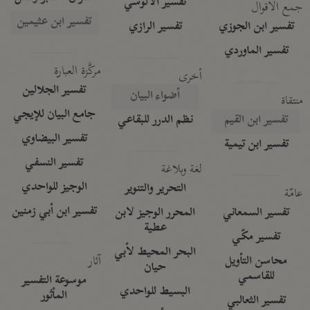
تفسير الآلوسي
جمع الأقوال
تفسير ابن عثيمين
تفسير ابن الجوزي
تفسير الرازي
تفسير الماوردي
مركَّزة العبارة
أخرى
تفسير الجلالين
أضواء البيان
منتقاة
جامع البيان للإيجي
تفسير ابن القيم
نظم الدرر للبقاعي
تفسير البيضاوي
تفسير ابن تيمية
تفسير النسفي
لغة وبلاغة
الوجيز للواحدي
التحرير والتنوير
عامّة
تفسير ابن أبي زمنين
تفسير السمعاني
المحرر الوجيز لابن
عطية
تفسير مكّي
البحر المحيط لأبي
آثار
محاسن التأويل
حيان
للقاسمي
موسوعة التفسير
البسيط للواحدي
المأثور
تفسير الثعالبي