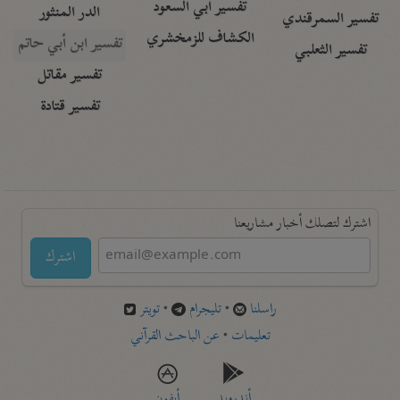
تفسير أبي السعود
الدر المنثور
تفسير السمرقندي
الكشاف للزمخشري
تفسير ابن أبي حاتم
تفسير الثعلبي
تفسير مقاتل
تفسير قتادة
اشترك لتصلك أخبار مشاريعنا
اشترك
راسلنا
•
تليجرام
•
تويتر
تعليمات
•
عن الباحث القرآني
أندرويد
أيفون