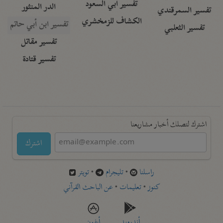
تفسير أبي السعود
الدر المنثور
تفسير السمرقندي
الكشاف للزمخشري
تفسير ابن أبي حاتم
تفسير الثعلبي
تفسير مقاتل
تفسير قتادة
اشترك لتصلك أخبار مشاريعنا
اشترك
راسلنا
•
تليجرام
•
تويتر
كنوز
•
تعليمات
•
عن الباحث القرآني
أندرويد
أيفون