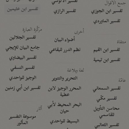
تفسير الآلوسي
جمع الأقوال
تفسير ابن عثيمين
تفسير ابن الجوزي
تفسير الرازي
تفسير الماوردي
مركَّزة العبارة
أخرى
تفسير الجلالين
أضواء البيان
منتقاة
جامع البيان للإيجي
تفسير ابن القيم
نظم الدرر للبقاعي
تفسير البيضاوي
تفسير ابن تيمية
تفسير النسفي
لغة وبلاغة
الوجيز للواحدي
التحرير والتنوير
عامّة
تفسير ابن أبي زمنين
تفسير السمعاني
المحرر الوجيز لابن
عطية
تفسير مكّي
البحر المحيط لأبي
آثار
محاسن التأويل
حيان
للقاسمي
موسوعة التفسير
البسيط للواحدي
المأثور
تفسير الثعالبي