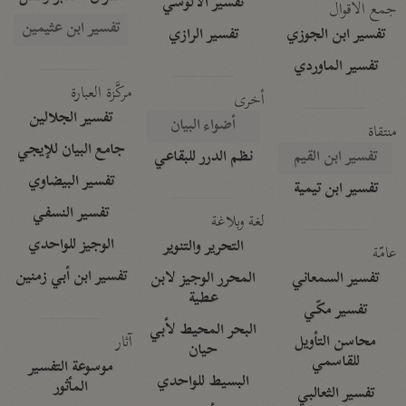
تفسير الآلوسي
جمع الأقوال
تفسير ابن عثيمين
تفسير ابن الجوزي
تفسير الرازي
تفسير الماوردي
مركَّزة العبارة
أخرى
تفسير الجلالين
أضواء البيان
منتقاة
جامع البيان للإيجي
تفسير ابن القيم
نظم الدرر للبقاعي
تفسير البيضاوي
تفسير ابن تيمية
تفسير النسفي
لغة وبلاغة
الوجيز للواحدي
التحرير والتنوير
عامّة
تفسير ابن أبي زمنين
تفسير السمعاني
المحرر الوجيز لابن
عطية
تفسير مكّي
البحر المحيط لأبي
آثار
محاسن التأويل
حيان
للقاسمي
موسوعة التفسير
البسيط للواحدي
المأثور
تفسير الثعالبي