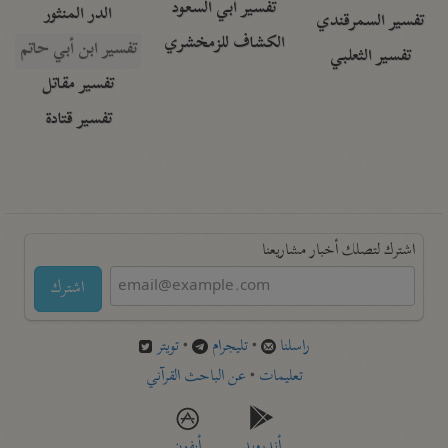
تفسير أبي السعود
الدر المنثور
تفسير السمرقندي
الكشاف للزمخشري
تفسير ابن أبي حاتم
تفسير الثعلبي
تفسير مقاتل
تفسير قتادة
اشترك لتصلك أخبار مشاريعنا
اشترك
راسلنا
•
تليجرام
•
تويتر
تعليمات
•
عن الباحث القرآني
أندرويد
أيفون