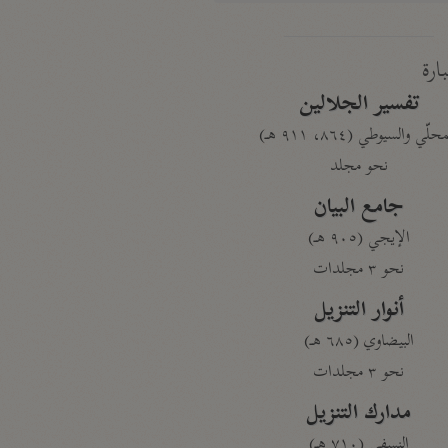
بارة
تفسير الجلالين
حلّي والسيوطي (٨٦٤، ٩١١ هـ)
نحو مجلد
جامع البيان
الإيجي (٩٠٥ هـ)
نحو ٣ مجلدات
أنوار التنزيل
البيضاوي (٦٨٥ هـ)
نحو ٣ مجلدات
مدارك التنزيل
النسفي (٧١٠ هـ)