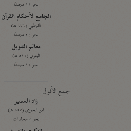
نحو ١٩ مجلدًا
الجامع لأحكام القرآن
القرطبي (٦٧١ هـ)
نحو ٢٤ مجلدًا
معالم التنزيل
البغوي (٥١٦ هـ)
نحو ١١ مجلدًا
جمع الأقوال
زاد المسير
ابن الجوزي (٥٩٧ هـ)
نحو ٥ مجلدات