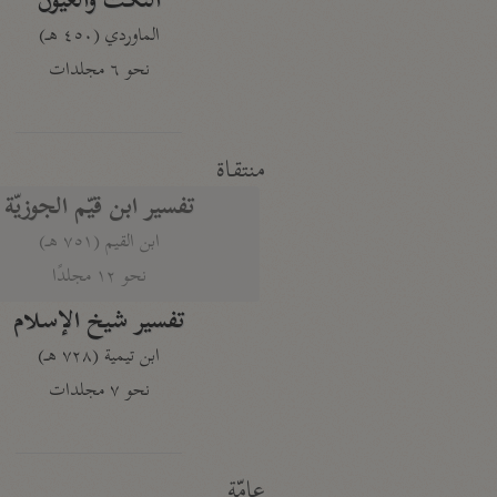
النكت والعيون
الماوردي (٤٥٠ هـ)
نحو ٦ مجلدات
منتقاة
تفسير ابن قيّم الجوزيّة
ابن القيم (٧٥١ هـ)
نحو ١٢ مجلدًا
تفسير شيخ الإسلام
ابن تيمية (٧٢٨ هـ)
نحو ٧ مجلدات
عامّة