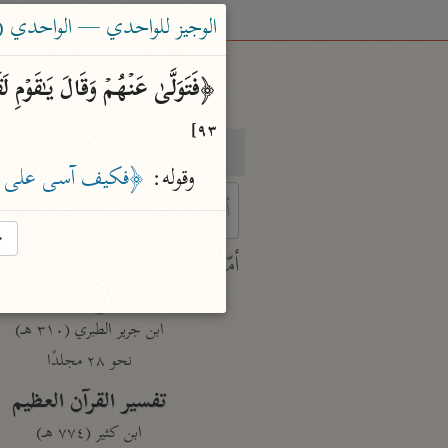
الوجيز للواحدي — الواحدي (٤٦٨ هـ)
﴿فَتَوَلَّىٰ عَنۡهُمۡ وَقَالَ یَـٰقَوۡم
٩٣]
بحث
تفسير
وقوله: 
﴿فكيف آسى على قو
→
 characters for results.
أمّهات
جامع البيان
ابن جرير الطبري (٣١٠ هـ)
نحو ٢٨ مجلدًا
تفسير القرآن العظيم
ابن كثير (٧٧٤ هـ)