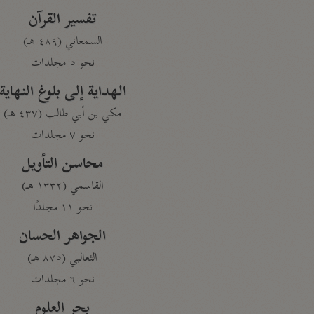
تفسير القرآن
السمعاني (٤٨٩ هـ)
نحو ٥ مجلدات
الهداية إلى بلوغ النهاية
مكي بن أبي طالب (٤٣٧ هـ)
نحو ٧ مجلدات
محاسن التأويل
القاسمي (١٣٣٢ هـ)
نحو ١١ مجلدًا
الجواهر الحسان
الثعالبي (٨٧٥ هـ)
نحو ٦ مجلدات
بحر العلوم