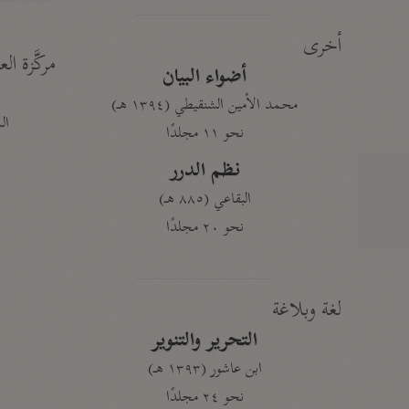
أخرى
مركَّزة الع
أضواء البيان
محمد الأمين الشنقيطي (١٣٩٤ هـ)
الم
نحو ١١ مجلدًا
نظم الدرر
البقاعي (٨٨٥ هـ)
نحو ٢٠ مجلدًا
لغة وبلاغة
التحرير والتنوير
ابن عاشور (١٣٩٣ هـ)
نحو ٢٤ مجلدًا