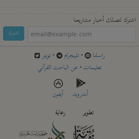
اشترك لتصلك أخبار مشاريعنا
اشترك
راسلنا
•
تليجرام
•
تويتر
تعليمات
•
عن الباحث القرآني
أندرويد
أيفون
تطوير
رعاية