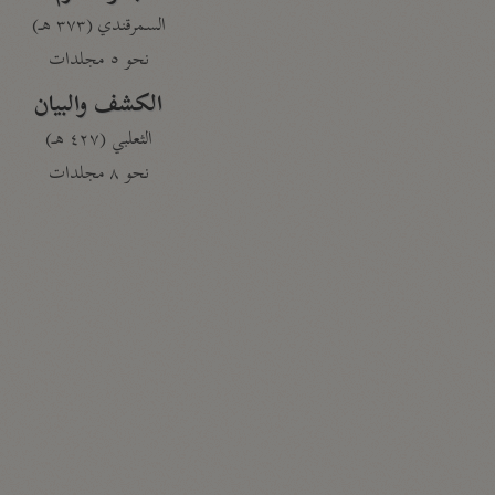
السمرقندي (٣٧٣ هـ)
نحو ٥ مجلدات
الكشف والبيان
الثعلبي (٤٢٧ هـ)
نحو ٨ مجلدات