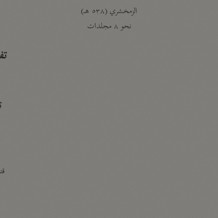
الزمخشري (٥٣٨ هـ)
ج
نحو ٨ مجلدات
تف
ت
قتا