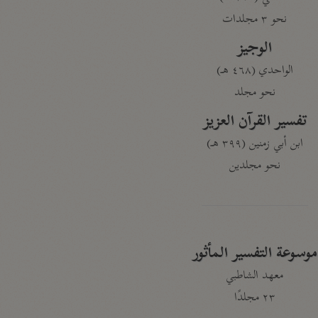
نحو ٣ مجلدات
الوجيز
الواحدي (٤٦٨ هـ)
نحو مجلد
تفسير القرآن العزيز
ابن أبي زمنين (٣٩٩ هـ)
نحو مجلدين
موسوعة التفسير المأثور
معهد الشاطبي
٢٣ مجلدًا