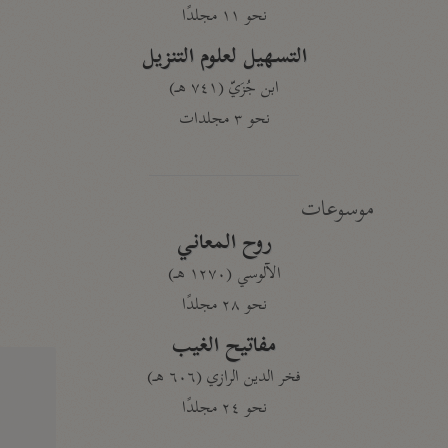
نحو ١١ مجلدًا
التسهيل لعلوم التنزيل
ابن جُزَيّ (٧٤١ هـ)
نحو ٣ مجلدات
موسوعات
روح المعاني
الآلوسي (١٢٧٠ هـ)
نحو ٢٨ مجلدًا
مفاتيح الغيب
فخر الدين الرازي (٦٠٦ هـ)
نحو ٢٤ مجلدًا