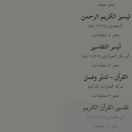
نحو مجلد
تيسير الكريم الرحمن
السعدي (١٣٧٦ هـ)
نحو ٤ مجلدات
أيسر التفاسير
أبو بكر الجزائري (١٤٣٩ هـ)
نحو ٣ مجلدات
القرآن – تدبّر وعمل
شركة الخبرات الذكية
نحو ٣ مجلدات
تفسير القرآن الكريم
ابن عثيمين (١٤٢١ هـ)
نحو ١٥ مجلدًا