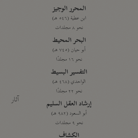
المحرر الوجيز
ابن عطية (٥٤٦ هـ)
نحو ٨ مجلدات
البحر المحيط
أبو حيان (٧٤٥ هـ)
نحو ١٦ مجلدًا
التفسير البسيط
الواحدي (٤٦٨ هـ)
نحو ٢٢ مجلدًا
آثار
إرشاد العقل السليم
أبو السعود (٩٨٢ هـ)
نحو ٩ مجلدات
الكشاف