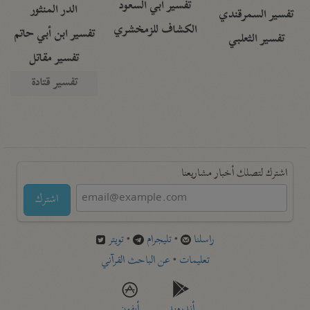
تفسير أبي السعود
الدر المنثور
تفسير السمرقندي
الكشاف للزمخشري
تفسير ابن أبي حاتم
تفسير الثعلبي
تفسير مقاتل
تفسير قتادة
اشترك لتصلك أخبار مشاريعنا
اشترك
راسلنا
•
تليجرام
•
تويتر
تعليمات
•
عن الباحث القرآني
أندرويد
أيفون