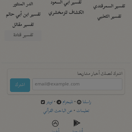
تفسير أبي السعود
الدر المنثور
تفسير السمرقندي
الكشاف للزمخشري
تفسير ابن أبي حاتم
تفسير الثعلبي
تفسير مقاتل
تفسير قتادة
اشترك لتصلك أخبار مشاريعنا
اشترك
راسلنا
•
تليجرام
•
تويتر
تعليمات
•
عن الباحث القرآني
أندرويد
أيفون