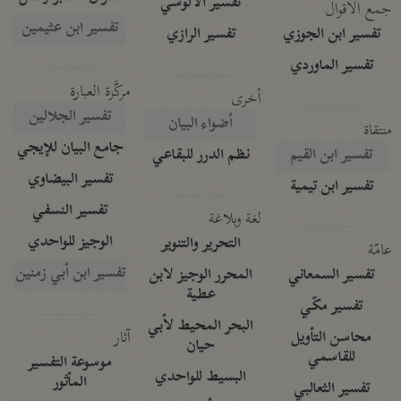
تفسير الآلوسي
جمع الأقوال
تفسير ابن عثيمين
تفسير ابن الجوزي
تفسير الرازي
تفسير الماوردي
مركَّزة العبارة
أخرى
تفسير الجلالين
أضواء البيان
منتقاة
جامع البيان للإيجي
تفسير ابن القيم
نظم الدرر للبقاعي
تفسير البيضاوي
تفسير ابن تيمية
تفسير النسفي
لغة وبلاغة
الوجيز للواحدي
التحرير والتنوير
عامّة
تفسير ابن أبي زمنين
تفسير السمعاني
المحرر الوجيز لابن
عطية
تفسير مكّي
البحر المحيط لأبي
آثار
محاسن التأويل
حيان
للقاسمي
موسوعة التفسير
البسيط للواحدي
المأثور
تفسير الثعالبي