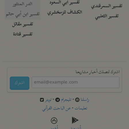
تفسير أبي السعود
الدر المنثور
تفسير السمرقندي
الكشاف للزمخشري
تفسير ابن أبي حاتم
تفسير الثعلبي
تفسير مقاتل
تفسير قتادة
اشترك لتصلك أخبار مشاريعنا
اشترك
راسلنا
•
تليجرام
•
تويتر
تعليمات
•
عن الباحث القرآني
أندرويد
أيفون