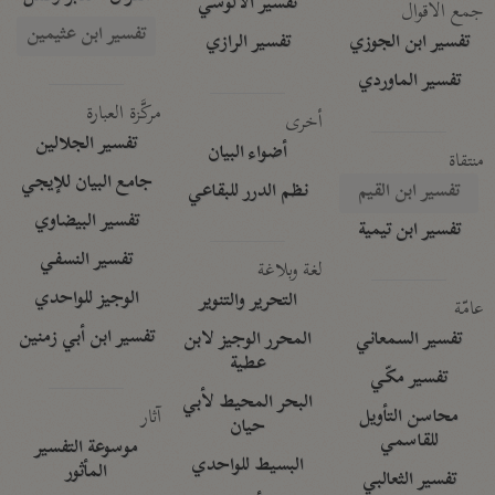
تفسير الآلوسي
جمع الأقوال
تفسير ابن عثيمين
تفسير ابن الجوزي
تفسير الرازي
تفسير الماوردي
مركَّزة العبارة
أخرى
تفسير الجلالين
أضواء البيان
منتقاة
جامع البيان للإيجي
تفسير ابن القيم
نظم الدرر للبقاعي
تفسير البيضاوي
تفسير ابن تيمية
تفسير النسفي
لغة وبلاغة
الوجيز للواحدي
التحرير والتنوير
عامّة
تفسير ابن أبي زمنين
تفسير السمعاني
المحرر الوجيز لابن
عطية
تفسير مكّي
البحر المحيط لأبي
آثار
محاسن التأويل
حيان
للقاسمي
موسوعة التفسير
البسيط للواحدي
المأثور
تفسير الثعالبي