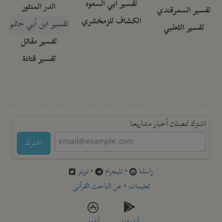
تفسير أبي السعود
الدر المنثور
تفسير السمرقندي
الكشاف للزمخشري
تفسير ابن أبي حاتم
تفسير الثعلبي
تفسير مقاتل
تفسير قتادة
اشترك لتصلك أخبار مشاريعنا
اشترك
راسلنا
•
تليجرام
•
تويتر
تعليمات
•
عن الباحث القرآني
أندرويد
أيفون