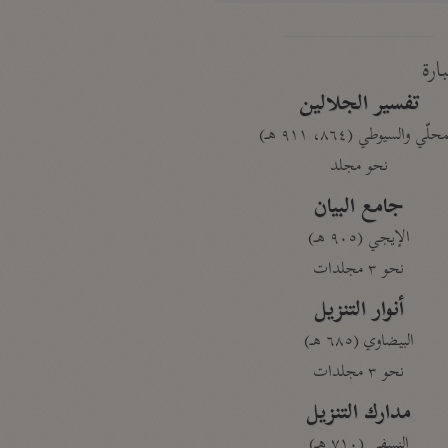
بارة
تفسير الجلالين
حلّي والسيوطي (٨٦٤، ٩١١ هـ)
نحو مجلد
جامع البيان
الإيجي (٩٠٥ هـ)
نحو ٣ مجلدات
أنوار التنزيل
البيضاوي (٦٨٥ هـ)
نحو ٣ مجلدات
مدارك التنزيل
النسفي (٧١٠ هـ)