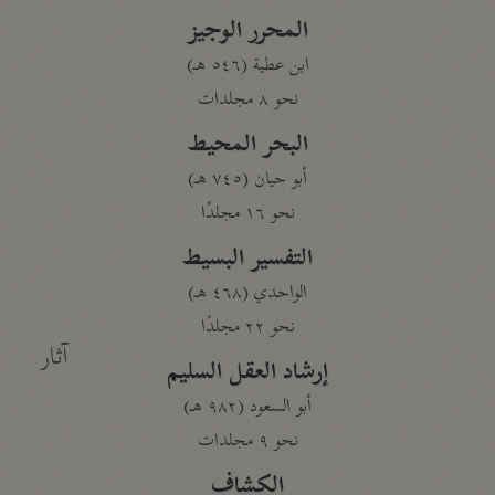
المحرر الوجيز
ابن عطية (٥٤٦ هـ)
نحو ٨ مجلدات
البحر المحيط
أبو حيان (٧٤٥ هـ)
نحو ١٦ مجلدًا
التفسير البسيط
الواحدي (٤٦٨ هـ)
نحو ٢٢ مجلدًا
آثار
إرشاد العقل السليم
أبو السعود (٩٨٢ هـ)
نحو ٩ مجلدات
الكشاف