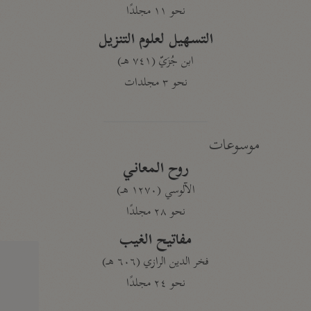
نحو ١١ مجلدًا
التسهيل لعلوم التنزيل
ابن جُزَيّ (٧٤١ هـ)
نحو ٣ مجلدات
موسوعات
روح المعاني
الآلوسي (١٢٧٠ هـ)
نحو ٢٨ مجلدًا
مفاتيح الغيب
فخر الدين الرازي (٦٠٦ هـ)
نحو ٢٤ مجلدًا