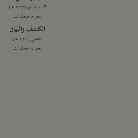
السمرقندي (٣٧٣ هـ)
نحو ٥ مجلدات
الكشف والبيان
الثعلبي (٤٢٧ هـ)
نحو ٨ مجلدات