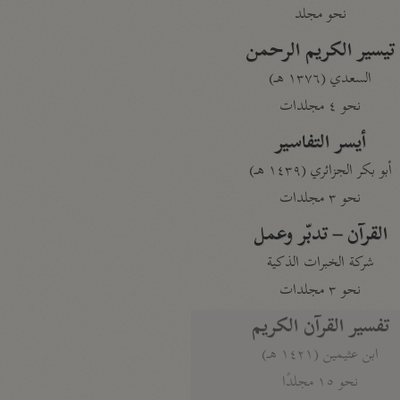
نحو مجلد
تيسير الكريم الرحمن
السعدي (١٣٧٦ هـ)
نحو ٤ مجلدات
أيسر التفاسير
أبو بكر الجزائري (١٤٣٩ هـ)
نحو ٣ مجلدات
القرآن – تدبّر وعمل
شركة الخبرات الذكية
نحو ٣ مجلدات
تفسير القرآن الكريم
ابن عثيمين (١٤٢١ هـ)
نحو ١٥ مجلدًا