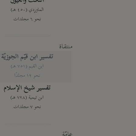
النكت والعيون
الماوردي (٤٥٠ هـ)
نحو ٦ مجلدات
منتقاة
تفسير ابن قيّم الجوزيّة
ابن القيم (٧٥١ هـ)
نحو ١٢ مجلدًا
تفسير شيخ الإسلام
ابن تيمية (٧٢٨ هـ)
نحو ٧ مجلدات
عامّة