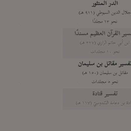
الدر المنثور
لال الدين السيوطي (٩١١ هـ)
نحو ١٣ مجلدًا
سير القرآن العظيم مسندًا
ابن أبي حاتم الرازي (٣٢٧ هـ)
نحو ١٠ مجلدات
فسير مقاتل بن سليمان
مقاتل بن سليمان (١٥٠ هـ)
نحو ٥ مجلدات
تفسير قتادة
دة بن دعامة السّدوسيّ (١١٧ هـ)