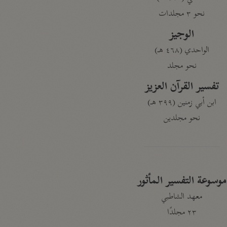
نحو ٣ مجلدات
الوجيز
الواحدي (٤٦٨ هـ)
نحو مجلد
تفسير القرآن العزيز
ابن أبي زمنين (٣٩٩ هـ)
نحو مجلدين
موسوعة التفسير المأثور
معهد الشاطبي
٢٣ مجلدًا