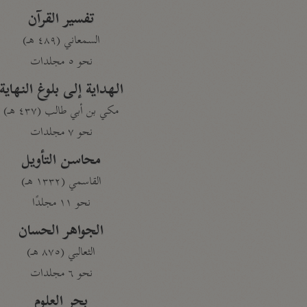
تفسير القرآن
السمعاني (٤٨٩ هـ)
نحو ٥ مجلدات
الهداية إلى بلوغ النهاية
مكي بن أبي طالب (٤٣٧ هـ)
نحو ٧ مجلدات
محاسن التأويل
القاسمي (١٣٣٢ هـ)
نحو ١١ مجلدًا
الجواهر الحسان
الثعالبي (٨٧٥ هـ)
نحو ٦ مجلدات
بحر العلوم