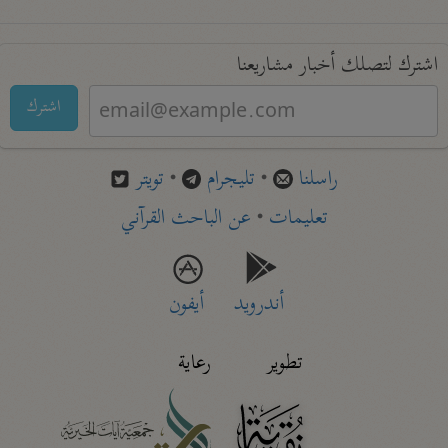
اشترك لتصلك أخبار مشاريعنا
اشترك
راسلنا
•
تليجرام
•
تويتر
تعليمات
•
عن الباحث القرآني
أندرويد
أيفون
تطوير
رعاية