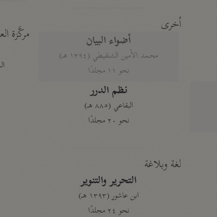
أخرى
مركَّزة الع
أضواء البيان
محمد الأمين الشنقيطي (١٣٩٤ هـ)
الم
نحو ١١ مجلدًا
نظم الدرر
البقاعي (٨٨٥ هـ)
نحو ٢٠ مجلدًا
لغة وبلاغة
التحرير والتنوير
ابن عاشور (١٣٩٣ هـ)
نحو ٢٤ مجلدًا