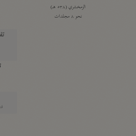
الزمخشري (٥٣٨ هـ)
ج
نحو ٨ مجلدات
تف
ت
قتا