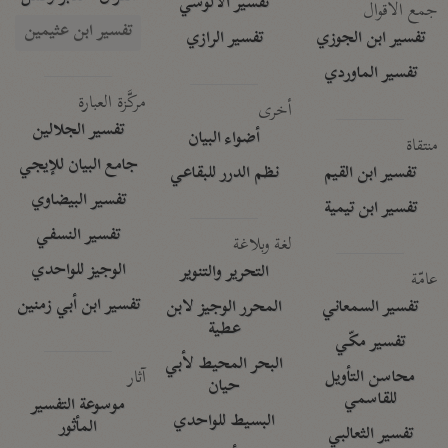
تفسير الآلوسي
جمع الأقوال
تفسير ابن عثيمين
تفسير ابن الجوزي
تفسير الرازي
تفسير الماوردي
مركَّزة العبارة
أخرى
تفسير الجلالين
أضواء البيان
منتقاة
جامع البيان للإيجي
تفسير ابن القيم
نظم الدرر للبقاعي
تفسير البيضاوي
تفسير ابن تيمية
تفسير النسفي
لغة وبلاغة
الوجيز للواحدي
التحرير والتنوير
عامّة
تفسير ابن أبي زمنين
تفسير السمعاني
المحرر الوجيز لابن
عطية
تفسير مكّي
البحر المحيط لأبي
آثار
محاسن التأويل
حيان
للقاسمي
موسوعة التفسير
البسيط للواحدي
المأثور
تفسير الثعالبي