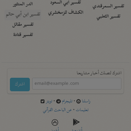
تفسير أبي السعود
الدر المنثور
تفسير السمرقندي
الكشاف للزمخشري
تفسير ابن أبي حاتم
تفسير الثعلبي
تفسير مقاتل
تفسير قتادة
اشترك لتصلك أخبار مشاريعنا
اشترك
راسلنا
•
تليجرام
•
تويتر
تعليمات
•
عن الباحث القرآني
أندرويد
أيفون