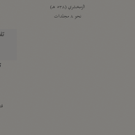
الزمخشري (٥٣٨ هـ)
ج
نحو ٨ مجلدات
تف
ت
قتا