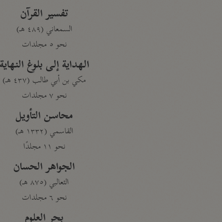
تفسير القرآن
السمعاني (٤٨٩ هـ)
نحو ٥ مجلدات
الهداية إلى بلوغ النهاية
مكي بن أبي طالب (٤٣٧ هـ)
نحو ٧ مجلدات
محاسن التأويل
القاسمي (١٣٣٢ هـ)
نحو ١١ مجلدًا
الجواهر الحسان
الثعالبي (٨٧٥ هـ)
نحو ٦ مجلدات
بحر العلوم