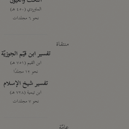
النكت والعيون
الماوردي (٤٥٠ هـ)
نحو ٦ مجلدات
منتقاة
تفسير ابن قيّم الجوزيّة
ابن القيم (٧٥١ هـ)
نحو ١٢ مجلدًا
تفسير شيخ الإسلام
ابن تيمية (٧٢٨ هـ)
نحو ٧ مجلدات
عامّة