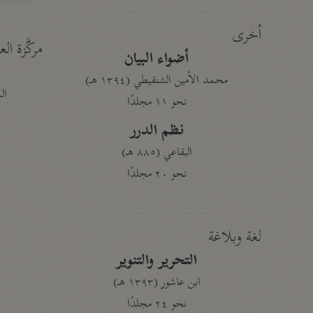
أخرى
مركَّزة الع
أضواء البيان
محمد الأمين الشنقيطي (١٣٩٤ هـ)
الم
نحو ١١ مجلدًا
نظم الدرر
البقاعي (٨٨٥ هـ)
نحو ٢٠ مجلدًا
لغة وبلاغة
التحرير والتنوير
ابن عاشور (١٣٩٣ هـ)
نحو ٢٤ مجلدًا