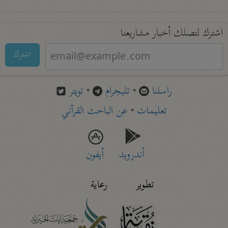
اشترك لتصلك أخبار مشاريعنا
اشترك
راسلنا
•
تليجرام
•
تويتر
تعليمات
•
عن الباحث القرآني
أندرويد
أيفون
تطوير
رعاية