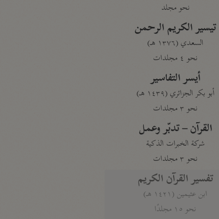
نحو مجلد
تيسير الكريم الرحمن
السعدي (١٣٧٦ هـ)
نحو ٤ مجلدات
أيسر التفاسير
أبو بكر الجزائري (١٤٣٩ هـ)
نحو ٣ مجلدات
القرآن – تدبّر وعمل
شركة الخبرات الذكية
نحو ٣ مجلدات
تفسير القرآن الكريم
ابن عثيمين (١٤٢١ هـ)
نحو ١٥ مجلدًا