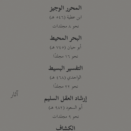
المحرر الوجيز
ابن عطية (٥٤٦ هـ)
نحو ٨ مجلدات
البحر المحيط
أبو حيان (٧٤٥ هـ)
نحو ١٦ مجلدًا
التفسير البسيط
الواحدي (٤٦٨ هـ)
نحو ٢٢ مجلدًا
آثار
إرشاد العقل السليم
أبو السعود (٩٨٢ هـ)
نحو ٩ مجلدات
الكشاف