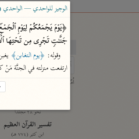
الوجيز للواحدي — الواحدي (٤٦٨ هـ)
جَنَّـٰتࣲ تَجۡرِی مِن تَحۡتِهَا ٱلۡأَنۡه
بحث
تفسير
وقوله: 
﴿يوم التغابن﴾
ارتفعت منزلته في الجنَّة مَنْ 
 characters for results.
أمّهات
→
جامع البيان
ابن جرير الطبري (٣١٠ هـ)
نحو ٢٨ مجلدًا
تفسير القرآن العظيم
ابن كثير (٧٧٤ هـ)