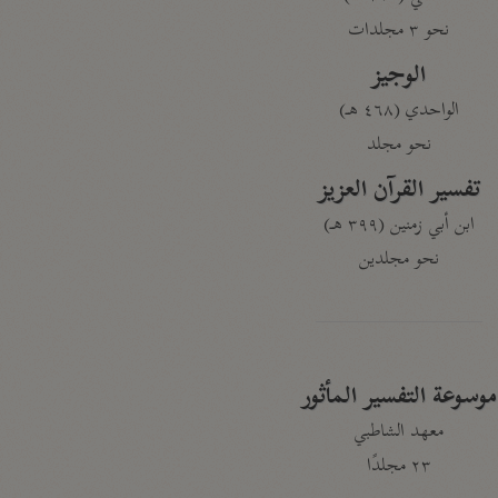
نحو ٣ مجلدات
الوجيز
الواحدي (٤٦٨ هـ)
نحو مجلد
تفسير القرآن العزيز
ابن أبي زمنين (٣٩٩ هـ)
نحو مجلدين
موسوعة التفسير المأثور
معهد الشاطبي
٢٣ مجلدًا