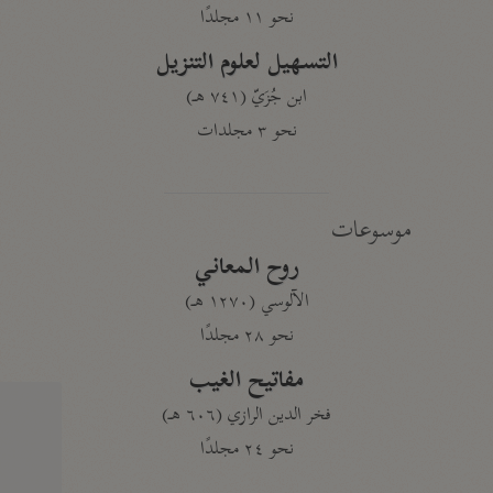
نحو ١١ مجلدًا
التسهيل لعلوم التنزيل
ابن جُزَيّ (٧٤١ هـ)
نحو ٣ مجلدات
موسوعات
روح المعاني
الآلوسي (١٢٧٠ هـ)
نحو ٢٨ مجلدًا
مفاتيح الغيب
فخر الدين الرازي (٦٠٦ هـ)
نحو ٢٤ مجلدًا