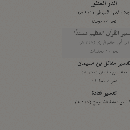
الدر المنثور
لال الدين السيوطي (٩١١ هـ)
نحو ١٣ مجلدًا
سير القرآن العظيم مسندًا
ابن أبي حاتم الرازي (٣٢٧ هـ)
نحو ١٠ مجلدات
فسير مقاتل بن سليمان
مقاتل بن سليمان (١٥٠ هـ)
نحو ٥ مجلدات
تفسير قتادة
دة بن دعامة السّدوسيّ (١١٧ هـ)