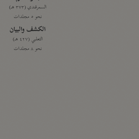
السمرقندي (٣٧٣ هـ)
نحو ٥ مجلدات
الكشف والبيان
الثعلبي (٤٢٧ هـ)
نحو ٨ مجلدات