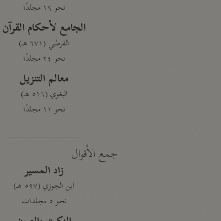
نحو ١٩ مجلدًا
الجامع لأحكام القرآن
القرطبي (٦٧١ هـ)
نحو ٢٤ مجلدًا
معالم التنزيل
البغوي (٥١٦ هـ)
نحو ١١ مجلدًا
جمع الأقوال
زاد المسير
ابن الجوزي (٥٩٧ هـ)
نحو ٥ مجلدات