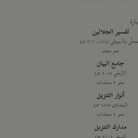
بارة
تفسير الجلالين
حلّي والسيوطي (٨٦٤، ٩١١ هـ)
نحو مجلد
جامع البيان
الإيجي (٩٠٥ هـ)
نحو ٣ مجلدات
أنوار التنزيل
البيضاوي (٦٨٥ هـ)
نحو ٣ مجلدات
مدارك التنزيل
النسفي (٧١٠ هـ)