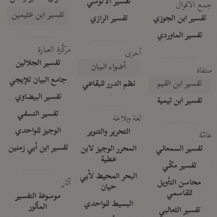
تفسير الآلوسي
جمع الأقوال
تفسير ابن عثيمين
تفسير ابن الجوزي
تفسير الرازي
تفسير الماوردي
مركَّزة العبارة
أخرى
تفسير الجلالين
أضواء البيان
منتقاة
جامع البيان للإيجي
تفسير ابن القيم
نظم الدرر للبقاعي
تفسير البيضاوي
تفسير ابن تيمية
تفسير النسفي
لغة وبلاغة
الوجيز للواحدي
التحرير والتنوير
عامّة
تفسير ابن أبي زمنين
تفسير السمعاني
المحرر الوجيز لابن
عطية
تفسير مكّي
البحر المحيط لأبي
آثار
محاسن التأويل
حيان
للقاسمي
موسوعة التفسير
البسيط للواحدي
المأثور
تفسير الثعالبي