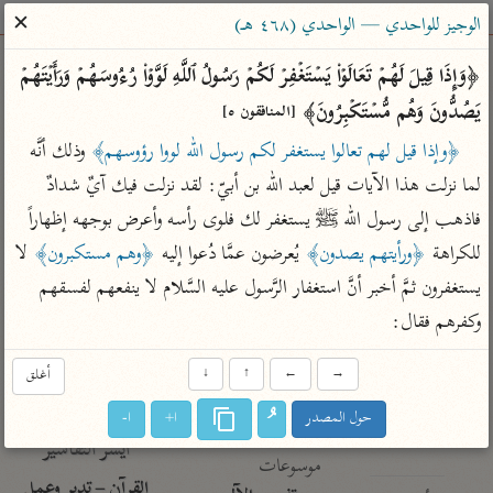
ساهم معنا في نشر القرآن والعلم الشرعي
✕
الوجيز للواحدي — الواحدي (٤٦٨ هـ)
الباحث القرآني
﴿وَإِذَا قِیلَ لَهُمۡ تَعَالَوۡا۟ یَسۡتَغۡفِرۡ لَكُمۡ رَسُولُ ٱللَّهِ لَوَّوۡا۟ رُءُوسَهُمۡ وَرَأَیۡتَهُمۡ 
یَصُدُّونَ وَهُم مُّسۡتَكۡبِرُونَ﴾ 
[المنافقون ٥]
بحث
تفسير
علوم
مصاحف
معاجم
﴿وإذا قيل لهم تعالوا يستغفر لكم رسول الله لووا رؤوسهم﴾
 وذلك أنَّه 
لما نزلت هذا الآيات قيل لعبد الله بن أبيّ: لقد نزلت فيك آيٌ شدادٌ 
فاذهب إلى رسول الله ﷺ يستغفر لك فلوى رأسه وأعرض بوجهه إظهاراً 
Type 2 or more characters for results.
للكراهة 
﴿ورأيتهم يصدون﴾
 يُعرضون عمَّا دُعوا إليه 
﴿وهم مستكبرون﴾
 لا 
Type 1 or more
أمّهات
عامّة
معاصرة
يستغفرون ثمَّ أخبر أنَّ استغفار الرَّسول عليه السَّلام لا ينفعهم لفسقهم 
characters for results.
تفسير الطبري
فتح البيان للقنوجي
الميسر
وكفرهم فقال:
تفسير ابن كثير
فتح القدير للشوكاني
المختصر في
التفسير
→
←
↑
↓
أغلق
تفسير القرطبي
تفسير ابن جزي
تفسير السعدي
حول المصدر
ا+
ا-
تفسير البغوي
أيسر التفاسير
موسوعات
القرآن – تدبر وعمل