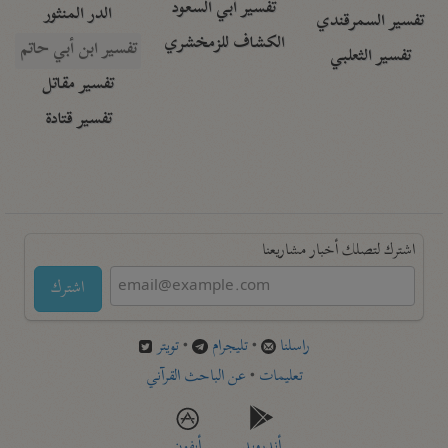
تفسير أبي السعود
الدر المنثور
تفسير السمرقندي
الكشاف للزمخشري
تفسير ابن أبي حاتم
تفسير الثعلبي
تفسير مقاتل
تفسير قتادة
اشترك لتصلك أخبار مشاريعنا
اشترك
راسلنا
•
تليجرام
•
تويتر
تعليمات
•
عن الباحث القرآني
أندرويد
أيفون