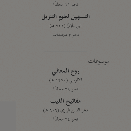
نحو ١١ مجلدًا
التسهيل لعلوم التنزيل
ابن جُزَيّ (٧٤١ هـ)
نحو ٣ مجلدات
موسوعات
روح المعاني
الآلوسي (١٢٧٠ هـ)
نحو ٢٨ مجلدًا
مفاتيح الغيب
فخر الدين الرازي (٦٠٦ هـ)
نحو ٢٤ مجلدًا