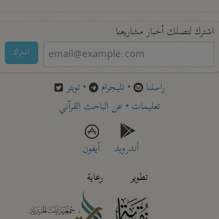
اشترك لتصلك أخبار مشاريعنا
اشترك
راسلنا
•
تليجرام
•
تويتر
تعليمات
•
عن الباحث القرآني
أندرويد
أيفون
تطوير
رعاية