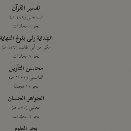
تفسير القرآن
السمعاني (٤٨٩ هـ)
نحو ٥ مجلدات
الهداية إلى بلوغ النهاية
مكي بن أبي طالب (٤٣٧ هـ)
نحو ٧ مجلدات
محاسن التأويل
القاسمي (١٣٣٢ هـ)
نحو ١١ مجلدًا
الجواهر الحسان
الثعالبي (٨٧٥ هـ)
نحو ٦ مجلدات
بحر العلوم