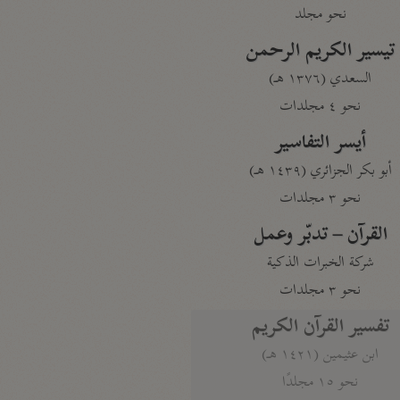
نحو مجلد
تيسير الكريم الرحمن
السعدي (١٣٧٦ هـ)
نحو ٤ مجلدات
أيسر التفاسير
أبو بكر الجزائري (١٤٣٩ هـ)
نحو ٣ مجلدات
القرآن – تدبّر وعمل
شركة الخبرات الذكية
نحو ٣ مجلدات
تفسير القرآن الكريم
ابن عثيمين (١٤٢١ هـ)
نحو ١٥ مجلدًا