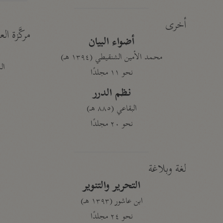
أخرى
مركَّزة الع
أضواء البيان
محمد الأمين الشنقيطي (١٣٩٤ هـ)
الم
نحو ١١ مجلدًا
نظم الدرر
البقاعي (٨٨٥ هـ)
نحو ٢٠ مجلدًا
لغة وبلاغة
التحرير والتنوير
ابن عاشور (١٣٩٣ هـ)
نحو ٢٤ مجلدًا