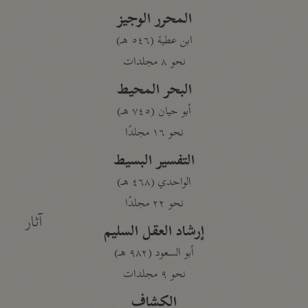
المحرر الوجيز
ابن عطية (٥٤٦ هـ)
نحو ٨ مجلدات
البحر المحيط
أبو حيان (٧٤٥ هـ)
نحو ١٦ مجلدًا
التفسير البسيط
الواحدي (٤٦٨ هـ)
نحو ٢٢ مجلدًا
آثار
إرشاد العقل السليم
أبو السعود (٩٨٢ هـ)
نحو ٩ مجلدات
الكشاف