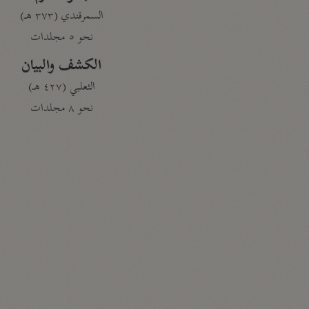
السمرقندي (٣٧٣ هـ)
نحو ٥ مجلدات
الكشف والبيان
الثعلبي (٤٢٧ هـ)
نحو ٨ مجلدات