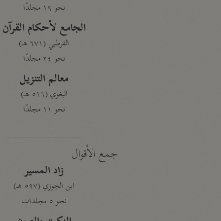
نحو ١٩ مجلدًا
الجامع لأحكام القرآن
القرطبي (٦٧١ هـ)
نحو ٢٤ مجلدًا
معالم التنزيل
البغوي (٥١٦ هـ)
نحو ١١ مجلدًا
جمع الأقوال
زاد المسير
ابن الجوزي (٥٩٧ هـ)
نحو ٥ مجلدات