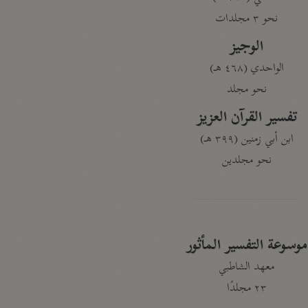
نحو ٣ مجلدات
الوجيز
الواحدي (٤٦٨ هـ)
نحو مجلد
تفسير القرآن العزيز
ابن أبي زمنين (٣٩٩ هـ)
نحو مجلدين
موسوعة التفسير المأثور
معهد الشاطبي
٢٣ مجلدًا