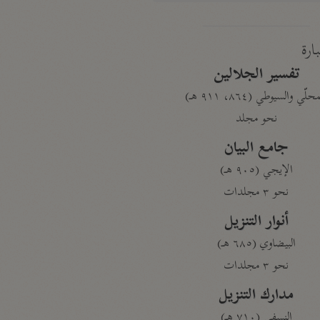
بارة
تفسير الجلالين
حلّي والسيوطي (٨٦٤، ٩١١ هـ)
نحو مجلد
جامع البيان
الإيجي (٩٠٥ هـ)
نحو ٣ مجلدات
أنوار التنزيل
البيضاوي (٦٨٥ هـ)
نحو ٣ مجلدات
مدارك التنزيل
النسفي (٧١٠ هـ)