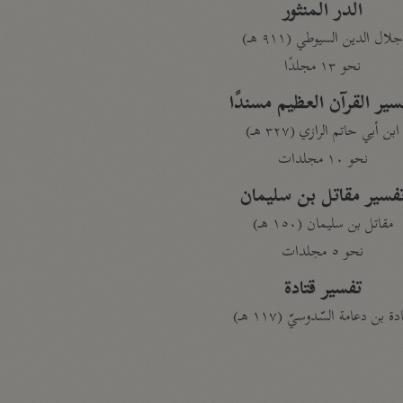
الدر المنثور
لال الدين السيوطي (٩١١ هـ)
نحو ١٣ مجلدًا
سير القرآن العظيم مسندًا
ابن أبي حاتم الرازي (٣٢٧ هـ)
نحو ١٠ مجلدات
فسير مقاتل بن سليمان
مقاتل بن سليمان (١٥٠ هـ)
نحو ٥ مجلدات
تفسير قتادة
دة بن دعامة السّدوسيّ (١١٧ هـ)