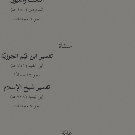
النكت والعيون
الماوردي (٤٥٠ هـ)
نحو ٦ مجلدات
منتقاة
تفسير ابن قيّم الجوزيّة
ابن القيم (٧٥١ هـ)
نحو ١٢ مجلدًا
تفسير شيخ الإسلام
ابن تيمية (٧٢٨ هـ)
نحو ٧ مجلدات
عامّة