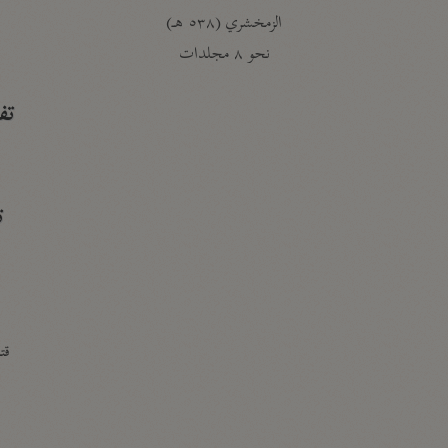
الزمخشري (٥٣٨ هـ)
ج
نحو ٨ مجلدات
تف
ت
قتا