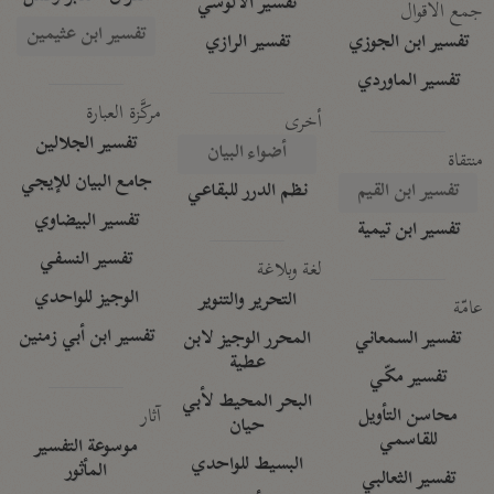
تفسير الآلوسي
جمع الأقوال
تفسير ابن عثيمين
تفسير ابن الجوزي
تفسير الرازي
تفسير الماوردي
مركَّزة العبارة
أخرى
تفسير الجلالين
أضواء البيان
منتقاة
جامع البيان للإيجي
تفسير ابن القيم
نظم الدرر للبقاعي
تفسير البيضاوي
تفسير ابن تيمية
تفسير النسفي
لغة وبلاغة
الوجيز للواحدي
التحرير والتنوير
عامّة
تفسير ابن أبي زمنين
تفسير السمعاني
المحرر الوجيز لابن
عطية
تفسير مكّي
البحر المحيط لأبي
آثار
محاسن التأويل
حيان
للقاسمي
موسوعة التفسير
البسيط للواحدي
المأثور
تفسير الثعالبي