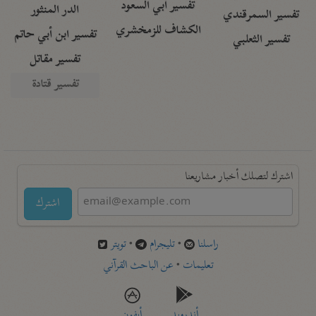
تفسير أبي السعود
الدر المنثور
تفسير السمرقندي
الكشاف للزمخشري
تفسير ابن أبي حاتم
تفسير الثعلبي
تفسير مقاتل
تفسير قتادة
اشترك لتصلك أخبار مشاريعنا
اشترك
راسلنا
•
تليجرام
•
تويتر
تعليمات
•
عن الباحث القرآني
أندرويد
أيفون