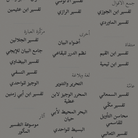
تفسير الآلوسي
جمع الأقوال
تفسير ابن عثيمين
تفسير ابن الجوزي
تفسير الرازي
تفسير الماوردي
مركَّزة العبارة
أخرى
تفسير الجلالين
أضواء البيان
منتقاة
جامع البيان للإيجي
تفسير ابن القيم
نظم الدرر للبقاعي
تفسير البيضاوي
تفسير ابن تيمية
تفسير النسفي
لغة وبلاغة
الوجيز للواحدي
التحرير والتنوير
عامّة
تفسير ابن أبي زمنين
تفسير السمعاني
المحرر الوجيز لابن
عطية
تفسير مكّي
البحر المحيط لأبي
آثار
محاسن التأويل
حيان
للقاسمي
موسوعة التفسير
البسيط للواحدي
المأثور
تفسير الثعالبي