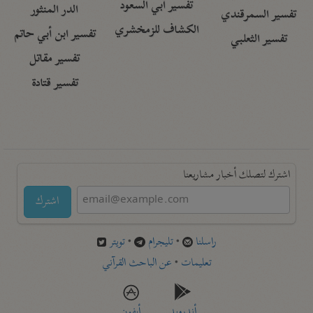
تفسير أبي السعود
الدر المنثور
تفسير السمرقندي
الكشاف للزمخشري
تفسير ابن أبي حاتم
تفسير الثعلبي
تفسير مقاتل
تفسير قتادة
اشترك لتصلك أخبار مشاريعنا
اشترك
راسلنا
•
تليجرام
•
تويتر
تعليمات
•
عن الباحث القرآني
أندرويد
أيفون